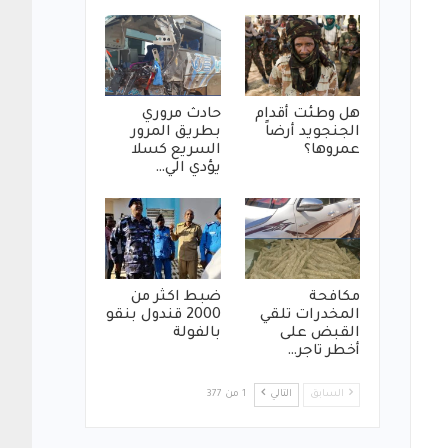
هل وطئت أقدام
حادث مروري
الجنجويد أرضاً
بطريق المرور
عمروها؟
السريع كسلا
يؤدي الي…
مكافحة
ضبط اكثر من
المخدرات تلقي
2000 قندول بنقو
القبض على
بالفولة
أخطر تاجر…
السابق
التالي
1 من 377