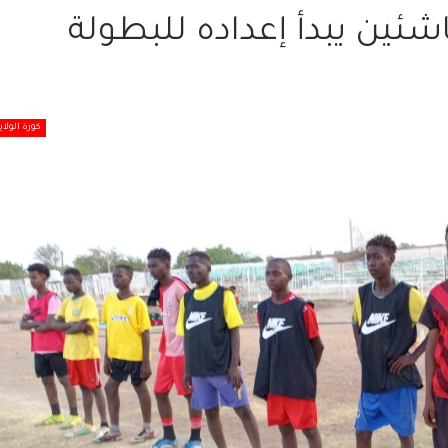
شئين يبدأ إعداده للبطولة
كورة الولاي