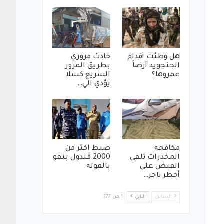
هل وطئت أقدام
حادث مروري
الجنجويد أرضاً
بطريق المرور
عمروها؟
السريع كسلا
يؤدي الي…
مكافحة
ضبط اكثر من
المخدرات تلقي
2000 قندول بنقو
القبض على
بالفولة
أخطر تاجر…
السابق
التالي
1 من 377