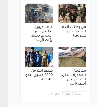
هل وطئت أقدام
حادث مروري
الجنجويد أرضاً
بطريق المرور
عمروها؟
السريع كسلا
يؤدي الي…
مكافحة
ضبط اكثر من
المخدرات تلقي
2000 قندول بنقو
القبض على
بالفولة
أخطر تاجر…
السابق
التالي
1 من 377