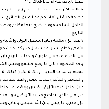
فقط باي طريقة ام ماذا هناك ..؟؟
& والامر اكثر تعقيدا وعصلجة امام زوران لان م
واضحة جلية ان تعادلهم مع الفريق الجزائري سي
الداخل إليها مهموم والخارج منها مكلوم ومص
التاريخ .
& عليه فإن مهمة رفاق الشغيل الاولى والثانية و
الله هي قطع لسان مدرب مازيمبي كما حدث مع 
لان الأمر عرف هلالي متوارث ويحدثنا التاريخ بأن 
ياخد المعلوم و تاني ما يفتح خشمو ونفس الشي
موعود به مدرب الغربان وذلك لا يكون كذلك الا بت
والمنتظر والمأمول عندما يصبح واقعا معاشا با
والتي جندل فيها الأزرق الغربان وإذاقها من حن
مازيمبي والذي يتفاصح مدربه الآن كان هو المباد
فإن مدرب مازيمبي باذن الله سيلحق بالنابي وعن