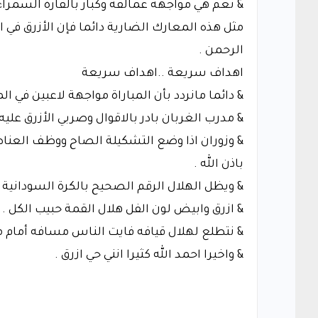
& نعم هي مواجهة عمالقة وكبار بالقارة السمرا
مثل هذه المعارك الضارية دائما فإن الأزرق في ا
الرحمن .
اهداف سريعة ..اهداف سريعة
& دائما مانردد بأن المباراة مواجهة لاعبين في ا
& مدرب الغربان بادر بالاقوال وصربي الأزرق عليه 
& وزوران اذا وضع التشكيلة الصاح ووظف العناصر
باذن الله .
& ويظل الهلال الرقم الصحيح بالكرة السودانية و
& ازرق وابيض لون الفل هلال القمة حبيب الكل .
& نتطلع لهلال قيافه فايت الناس مسافه أمام ما
& واخيرا احمد الله كثيرا انني حي ازرق .