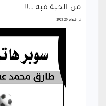
من الحبة قبة …!!
في
فبراير 20, 2021