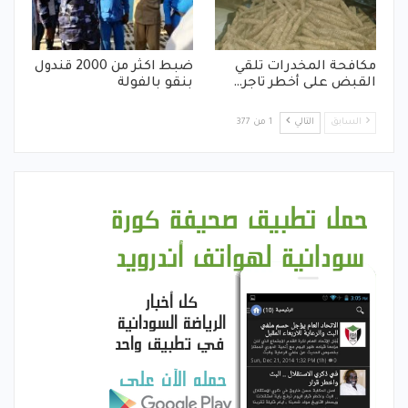
مكافحة المخدرات تلقي
ضبط اكثر من 2000 قندول
القبض على أخطر تاجر…
بنقو بالفولة
السابق
التالي
1 من 377