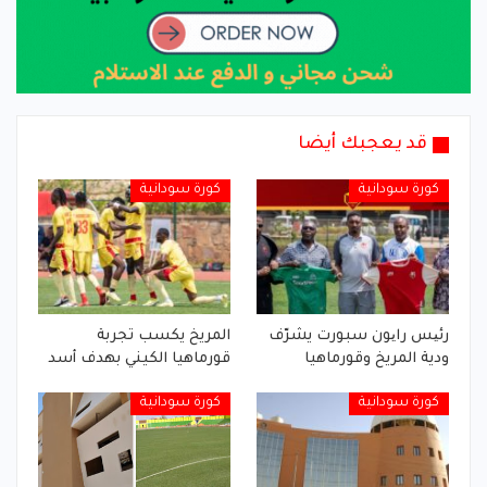
قد يعجبك أيضا
كورة سودانية
كورة سودانية
رئیس رایون سبورت يشرّف
المريخ يكسب تجربة
ودية المريخ وقورماهيا
قورماهيا الكيني بهدف أسد
كورة سودانية
كورة سودانية