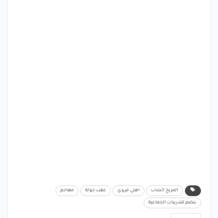
المريخ الشاب
اهلي مروي
عقب جولة
مهاجم
ينضم للتدريبات الجماعية