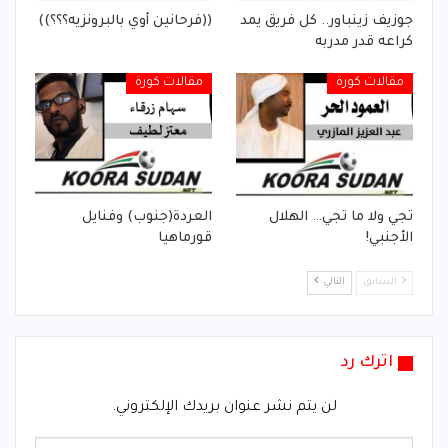
جوزيف زينباور.. كل فريق يمد
((فرحانين أوي بالبرونزيه؟؟؟))
كراعه قدر مدربه
مقالات كورة
مقالات كورة
تجي ولا ما تجي… الهلال
العردة(جنوب) وفنايل
الأجنبي!
قورماهيا
السابق
التالي
اترك رد
لن يتم نشر عنوان بريدك الإلكتروني.