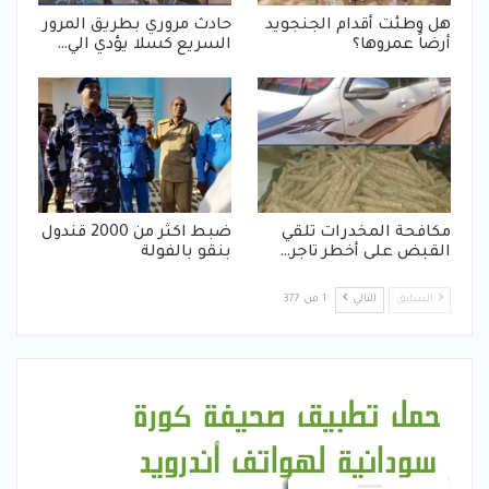
هل وطئت أقدام الجنجويد
حادث مروري بطريق المرور
أرضاً عمروها؟
السريع كسلا يؤدي الي…
مكافحة المخدرات تلقي
ضبط اكثر من 2000 قندول
القبض على أخطر تاجر…
بنقو بالفولة
السابق
التالي
1 من 377