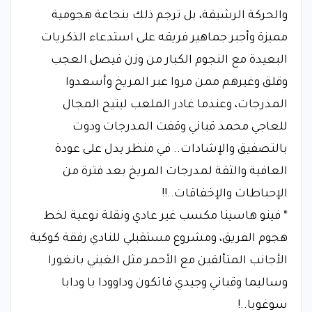
والحركة الرشيقة، بل ترجم ذلك بنجاعة هجومية
مميزة وأجبر جماهير فريقه على استدعاء الذكريات
البعيدة مع النجوم الكبار من وزن فيصل العجب
وقلق وغيرهم ممن مروا عبر المريخ وأسعدوا
المدرجات، وعندما غادر الملعب ليتيح المجال
للعاجي محمد قباني وقفت المدرجات ودوت
بالتصفيق والإشادات.. في منظر يدل على عودة
العافية والثقة لمدرجات المريخ بعد فترة من
الإحباطات والإخفاقات..!!
* فينو هاسينا مكسب غير عادي ونقلة نوعية لخط
هجوم الفريق، ومشروع مستقبلي للنادي رفقة كوكبة
الأجانب المتألقين مع الأحمر مثل الغيني بانغورا
وساليما وقباني وجيدي فاتكون وداوودا با ودابا
سوغوبا..!