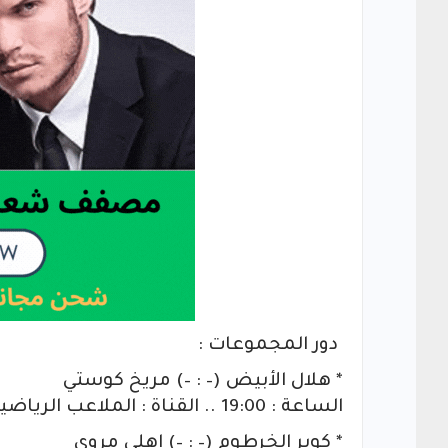
دور المجموعات :
* هلال الأبيض (– : –) مريخ كوستي
الساعة : 19:00 .. القناة : الملاعب الرياضية
* كوبر الخرطوم (– : –) اهلي مروي