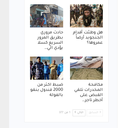
هل وطئت أقدام
حادث مروري
الجنجويد أرضاً
بطريق المرور
عمروها؟
السريع كسلا
يؤدي الي…
مكافحة
ضبط اكثر من
المخدرات تلقي
2000 قندول بنقو
القبض على
بالفولة
أخطر تاجر…
السابق
التالي
1 من 377