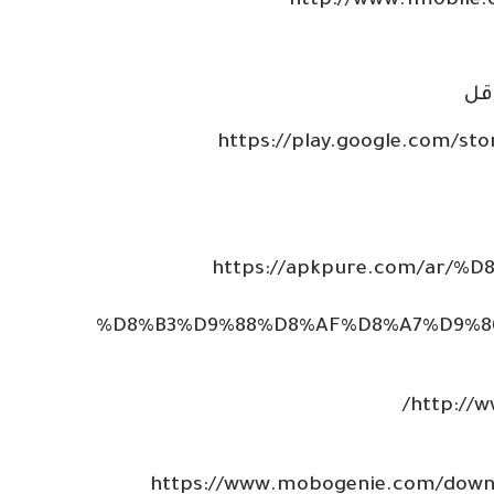
http://www.1mobile
قل
https://play.google.com/sto
https://apkpure.com/ar/
%D8%B3%D9%88%D8%AF%D8%A7%D9%86%
http://w
https://www.mobogenie.com/downl