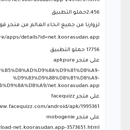
.com/net.koorasudan.app-2451076.html
2,456حملو التطبيق
لزوارنا من جميع انحاء العالم من متجر قو
re/apps/details?id=net.koorasudan.app
17756 حملو التطبيق
على متجر apkpure
%D8%B5%D8%AD%D9%8A%D9%81%D8%A9-
%D9%83%D9%88%D8%B1%D8%A9-
D9%8A%D8%A9/net.koorasudan.app
على متجر facequizz
ww.facequizz.com/android/apk/1995361/
على متجر mobogenie
oad-net.koorasudan.app-3573651.html