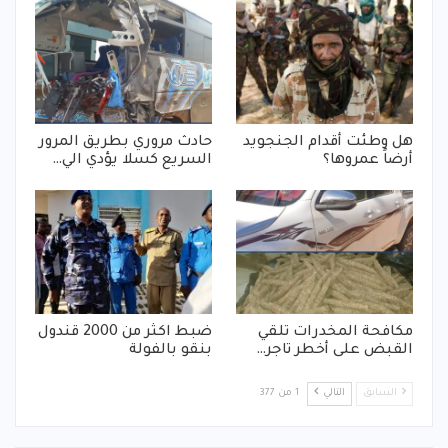
هل وطئت أقدام الجنجويد
حادث مروري بطريق المرور
أرضاً عمروها؟
السريع كسلا يؤدي الي…
مكافحة المخدرات تلقي
ضبط اكثر من 2000 قندول
القبض على أخطر تاجر…
بنقو بالفولة
السابق
التالي
1 من 377