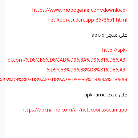
https://www.mobogenie.com/download-
net.koorasudan.app-3573651.html
على متجر apk-dl
http://apk-
dl.com/%D8%B5%D8%AD%D9%8A%D9%81%D8%A9-
%D9%83%D9%88%D8%B1%D8%A9-
%B3%D9%88%D8%AF%D8%A7%D9%86%D9%8A%D8%A9
على متجر apkname
https://apkname.com/ar/net.koorasudan.app