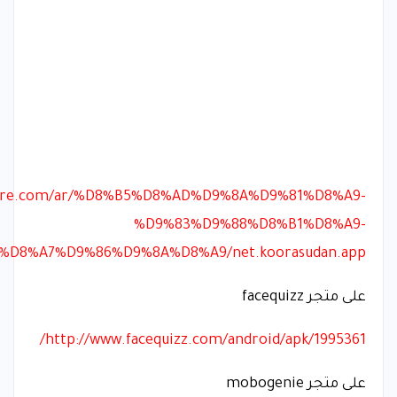
kpure.com/ar/%D8%B5%D8%AD%D9%8A%D9%81%D8%A9-
%D9%83%D9%88%D8%B1%D8%A9-
D8%A7%D9%86%D9%8A%D8%A9/net.koorasudan.app
على متجر facequizz
http://www.facequizz.com/android/apk/1995361/
على متجر mobogenie