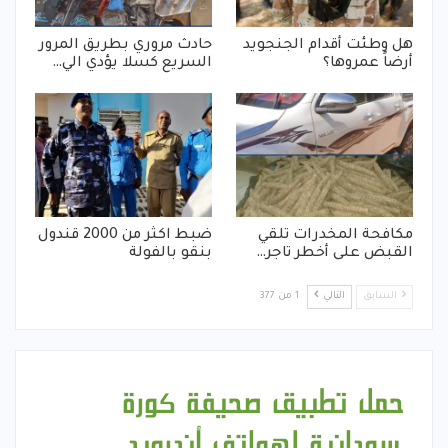
هل وطئت أقدام الجنجويد
حادث مروري بطريق المرور
أرضاً عمروها؟
السريع كسلا يؤدي الي…
مكافحة المخدرات تلقي
ضبط اكثر من 2000 قندول
القبض على أخطر تاجر…
بنقو بالفولة
السابق
التالي
1 من 377