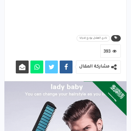
نادي الهلال يودع كديابا
393
مشاركة المقال