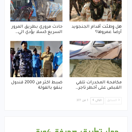
هل وطئت أقدام الجنجويد
حادث مروري بطريق المرور
أرضاً عمروها؟
السريع كسلا يؤدي الي…
مكافحة المخدرات تلقي
ضبط اكثر من 2000 قندول
القبض على أخطر تاجر…
بنقو بالفولة
السابق
التالي
1 من 377