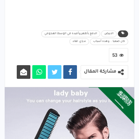
الابيض
الدفع بأطهر وأمبدة في الوسط الهجومي
كان صعبا .. وهذه أسباب
ندياي: لقاء
53
مشاركة المقال