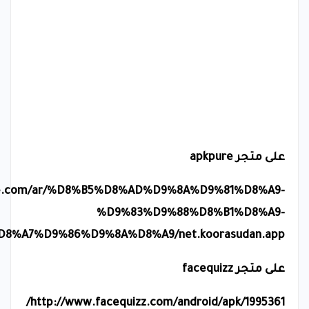
على متجر
apkpure
ure.com/ar/%D8%B5%D8%AD%D9%8A%D9%81%D8%A9-
%D9%83%D9%88%D8%B1%D8%A9-
%A7%D9%86%D9%8A%D8%A9/net.koorasudan.app
على متجر
facequizz
/
http://www.facequizz.com/android/apk/1995361