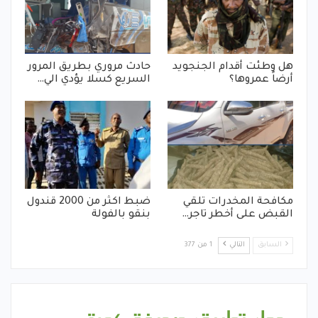
هل وطئت أقدام الجنجويد
حادث مروري بطريق المرور
أرضاً عمروها؟
السريع كسلا يؤدي الي…
مكافحة المخدرات تلقي
ضبط اكثر من 2000 قندول
القبض على أخطر تاجر…
بنقو بالفولة
السابق
التالي
1 من 377