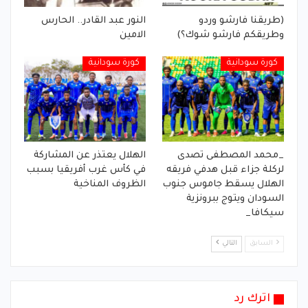
(طريقنا فارشو وردو
النور عبد القادر.. الحارس
وطريقكم فارشو شوك؟)
الامين
كورة سودانية
كورة سودانية
_محمد المصطفى تصدى
الهلال يعتذر عن المشاركة
لركلة جزاء قبل هدفي فريقه
في كأس غرب أفريقيا بسبب
الهلال يسقط جاموس جنوب
الظروف المناخية
السودان ويتوج ببرونزية
سيكافا_
السابق
التالي
اترك رد