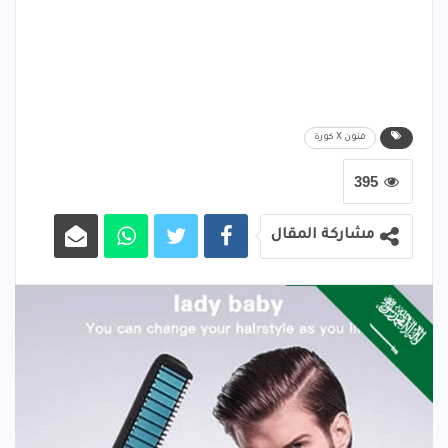
فنون X كورة
395
مشاركة المقال