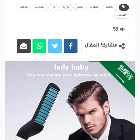
الممتاز
الوادي
بوبكر
توريه
حي
لصدارة
هداف
هدافي
59
مشاركة المقال