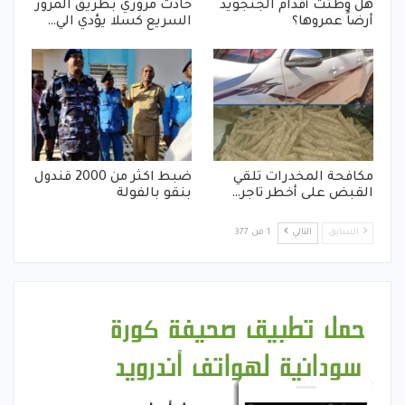
هل وطئت أقدام الجنجويد
حادث مروري بطريق المرور
أرضاً عمروها؟
السريع كسلا يؤدي الي…
مكافحة المخدرات تلقي
ضبط اكثر من 2000 قندول
القبض على أخطر تاجر…
بنقو بالفولة
السابق
التالي
1 من 377