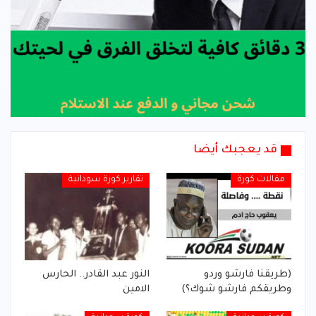
قد يعجبك أيضا
مقالات كورة
تقارير كورة سودانية
(طريقنا فارشو وردو
النور عبد القادر.. الحارس
وطريقكم فارشو شوك؟)
الامين