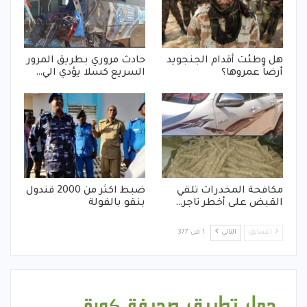
هل وطئت أقدام الجنجويد
حادث مروري بطريق المرور
أرضاً عمروها؟
السريع كسلا يؤدي الي…
مكافحة المخدرات تلقي
ضبط اكثر من 2000 قندول
القبض على أخطر تاجر…
بنقو بالفولة
السابق
التالي
1 من 377