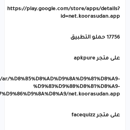
https://play.google.com/store/apps/details?
id=net.koorasudan.app
17756 حملو التطبيق
على متجر
apkpure
com/ar/%D8%B5%D8%AD%D9%8A%D9%81%D8%A9-
%D9%83%D9%88%D8%B1%D8%A9-
D9%86%D9%8A%D8%A9/net.koorasudan.app
على متجر
facequizz