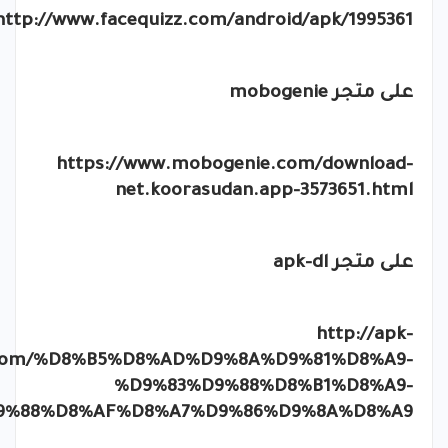
http://www.facequizz.com/android/apk/1995361
على متجر
mobogenie
https://www.mobogenie.com/download-
net.koorasudan.app-3573651.html
على متجر
apk-dl
http://apk-
.com/%D8%B5%D8%AD%D9%8A%D9%81%D8%A9-
%D9%83%D9%88%D8%B1%D8%A9-
9%88%D8%AF%D8%A7%D9%86%D9%8A%D8%A9