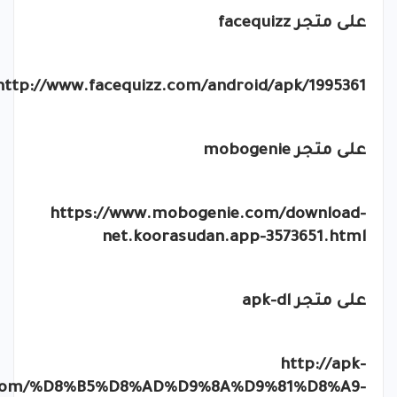
على متجر
facequizz
http://www.facequizz.com/android/apk/1995361
على متجر
mobogenie
https://www.mobogenie.com/download-
net.koorasudan.app-3573651.html
على متجر
apk-dl
http://apk-
.com/%D8%B5%D8%AD%D9%8A%D9%81%D8%A9-