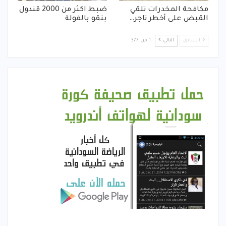
مكافحة المخدرات تلقي
ضبط اكثر من 2000 قندول
القبض على أخطر تاجر…
بنقو بالفولة
السابق
التالي
1 من 377