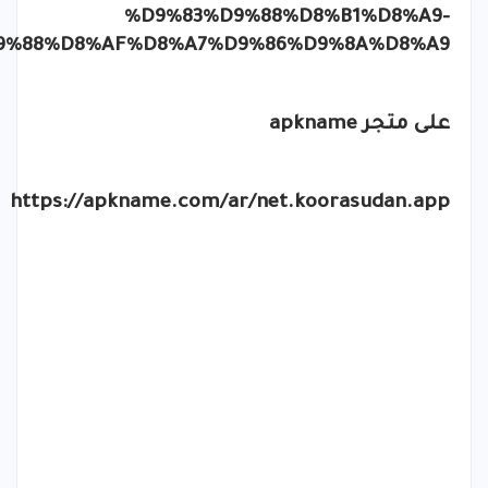
%D9%83%D9%88%D8%B1%D8%A9-
9%88%D8%AF%D8%A7%D9%86%D9%8A%D8%A9
على متجر
apkname
https://apkname.com/ar/net.koorasudan.app