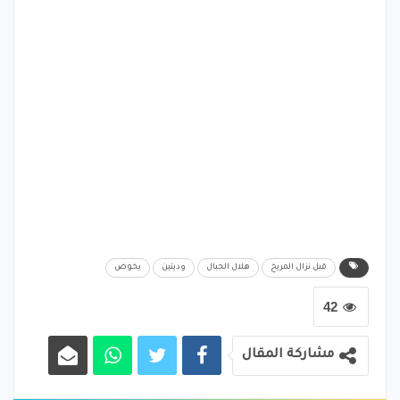
قبل نزال المريخ
هلال الجبال
وديتين
يخوض
42
مشاركة المقال