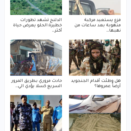
فزع يستعيد مركبة
الدلنج تشهد تطورات
منهوبة بعد ساعات من
خطيرة:الحلو يعرض حياة
نهبها…
أكثر…
هل وطئت أقدام الجنجويد
حادث مروري بطريق المرور
أرضاً عمروها؟
السريع كسلا يؤدي الي…