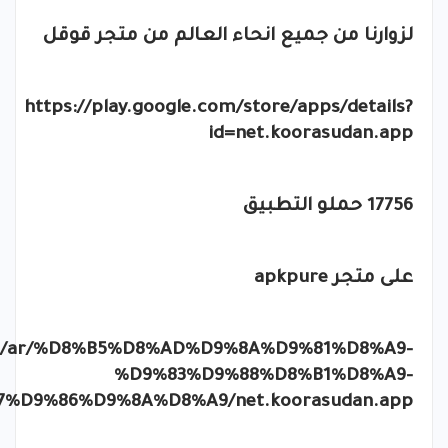
لزوارنا من جميع انحاء العالم من متجر قوقل
https://play.google.com/store/apps/details?
id=net.koorasudan.app
17756 حملو التطبيق
على متجر
apkpure
com/ar/%D8%B5%D8%AD%D9%8A%D9%81%D8%A9-
%D9%83%D9%88%D8%B1%D8%A9-
D9%86%D9%8A%D8%A9/net.koorasudan.app