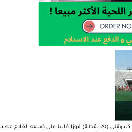
ضمن مواجهات الدوري الممتاز حقق هلال كادوقلي (20 نقطة) فوزا غاليا على ضيفه الفلاح عط