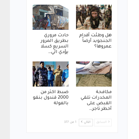
هل وطئت أقدام
حادث مروري
الجنجويد أرضاً
بطريق المرور
عمروها؟
السريع كسلا
يؤدي الي…
مكافحة
ضبط اكثر من
المخدرات تلقي
2000 قندول بنقو
القبض على
بالفولة
أخطر تاجر…
السابق
التالي
1 من 377