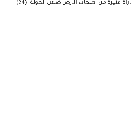
(25 نقطة) بهدفين مقابل هدف .. بعد مباراة مثيرة من أصحاب الارض ضمن الجولة (24)