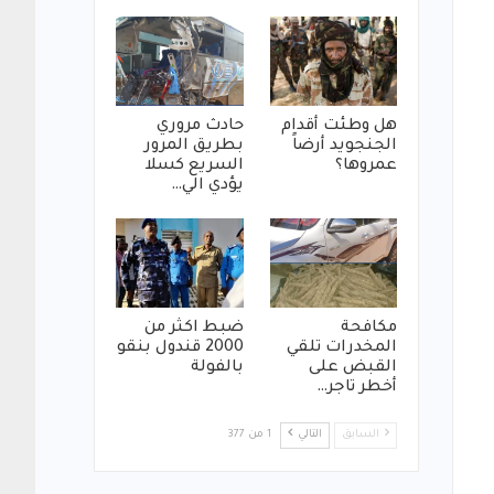
هل وطئت أقدام
حادث مروري
الجنجويد أرضاً
بطريق المرور
عمروها؟
السريع كسلا
يؤدي الي…
مكافحة
ضبط اكثر من
المخدرات تلقي
2000 قندول بنقو
القبض على
بالفولة
أخطر تاجر…
السابق
التالي
1 من 377