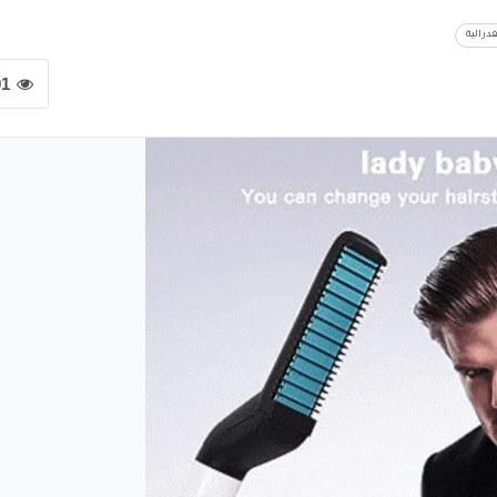
درالية
91