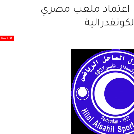
 اعتماد ملعب مصري
كونفدرالية
كورة سودان