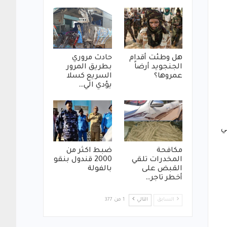
هل وطئت أقدام
حادث مروري
الجنجويد أرضاً
بطريق المرور
عمروها؟
السريع كسلا
يؤدي الي…
ي
مكافحة
ضبط اكثر من
المخدرات تلقي
2000 قندول بنقو
القبض على
بالفولة
أخطر تاجر…
السابق
التالي
1 من 377