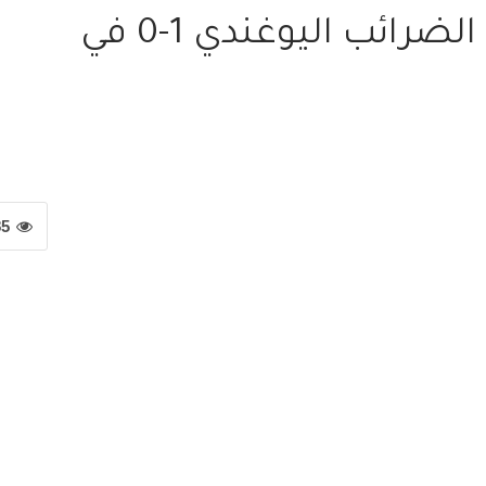
هلال كادوقلي يخسر من الضرائب اليوغندي 1-0 في
85