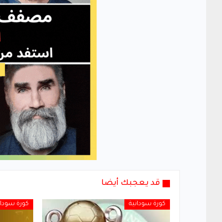
قد يعجبك أيضا
كورة سودانية
كورة سودان