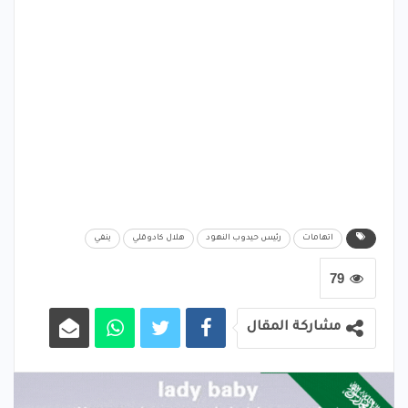
اتهامات
رئيس حيدوب النهود
هلال كادوقلي
ينفي
79
مشاركة المقال