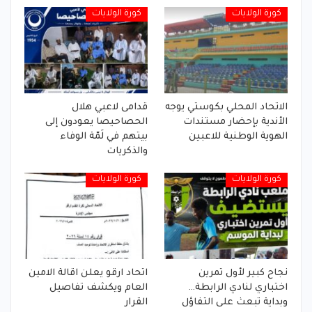
كورة الولايات
كورة الولايات
الاتحاد المحلي بكوستي يوجه
قدامى لاعبي هلال
الأندية بإحضار مستندات
الحصاحيصا يعودون إلى
الهوية الوطنية للاعبين
بيتهم في لَمّة الوفاء
والذكريات
كورة الولايات
كورة الولايات
نجاح كبير لأول تمرين
اتحاد ارقو يعلن اقالة الامين
اختباري لنادي الرابطة…
العام ويكشف تفاصيل
وبداية تبعث على التفاؤل
القرار