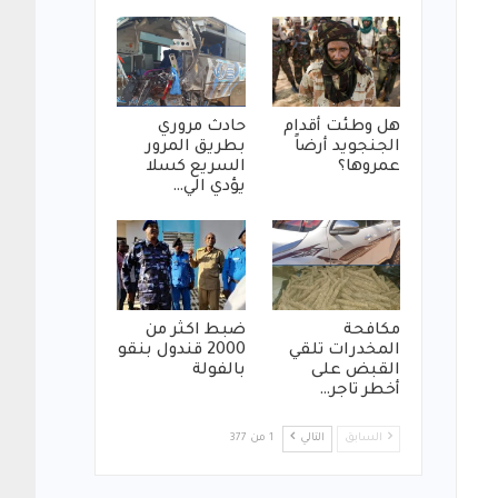
هل وطئت أقدام
حادث مروري
الجنجويد أرضاً
بطريق المرور
عمروها؟
السريع كسلا
يؤدي الي…
مكافحة
ضبط اكثر من
المخدرات تلقي
2000 قندول بنقو
القبض على
بالفولة
أخطر تاجر…
السابق
التالي
1 من 377