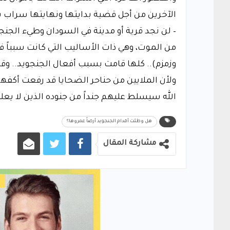
الآخرين من أجل قضية بدايتها ونهايتها سراب بق
– لن نجد قرية أو مدينة في السودان وطيء الجنجوي
من الموت، وهي ذات الأساليب التي كانت سبباً 
وزمزم).. كلها قامت بسبب أفعال الجنجويد.. وقد 
ولأن الملايين من حناحر الضحايا قد رفعت أكفها
الله سيسلط عليهم جنداً من جنوده الذين لا يع
هل وطئت أقدام الجنجويد أرضاً عمروها؟
مشاركة المقال