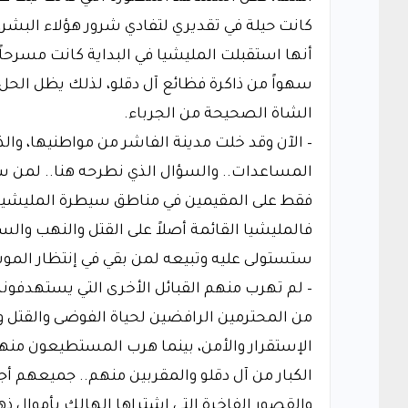
كانت حيلة في تقديري لتفادي شرور هؤلاء البشر، 
أنها استقبلت المليشيا في البداية كانت مسرحا
سهواً من ذاكرة فظائع آل دقلو، لذلك يظل الحل ا
الشاة الصحيحة من الجرباء.
– الآن وقد خلت مدينة الفاشر من مواطنيها، وال
المساعدات.. والسؤال الذي نطرحه هنا.. لمن ستو
فقط على المقيمين في مناطق سيطرة المليشيا مر
فالمليشيا القائمة أصلاً على القتل والنهب والس
ستستولى عليه وتبيعه لمن بقي في إنتظار الموت.
– لم تهرب منهم القبائل الأخرى التي يستهدفون
من المحترمين الرافضين لحياة الفوضى والقتل
الإستقرار والأمن، بينما هرب المستطيعون منهم
الكبار من آل دقلو والمقربين منهم.. جميعهم أجل
والقصور الفاخرة التي اشتراها الهالك بأموال ذه