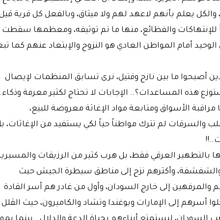
والكل يعلم بأنهم لاعهد لهم ولا ميثاق، وبالفعل كل قرية قيل
ً للإنتهاكات والفظائع، منها ما تم توثيقه، ومعظمها سقطت
لوحيد أمام المواطن العادي هو النزوح والإبتعاد عنهم كما تب
ذين أصبحوا ما بين نازح وقتيل، نرى تسابق المنظمات لإيصال
زع هذه المساعدات؟.. الإجابات لا تحتاج لكثير معرفة وذكاء..
اقبة الأسواق ومتابعة مواد الإغاثة معروضة للبيع،
لب والسرقات لم تترك مواطناً حياً لكي يستفيد من الإغاثات، ب
.!!
ها بالتطهير العرقي فقط، بل هرب كثير من الرزيقات والمسيرية
 والشفشفة، وأكثرهم نزح إلى مناطق سيطرة الجيش حيث
 والمرفهين إلى خارج السودان، وأول من غادر هم أسر القادة
وا أسرهم إلى الإمارات ويوغندا وتشاد والكاميرون، حيث الڤلل
ب السودان، ليستمتع أبناءهم بحياة الدعة والدلال.. بينما يم