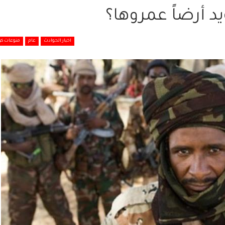
 أرضاً عمروها؟
اخبار الحوادث
عام
منوعات كو