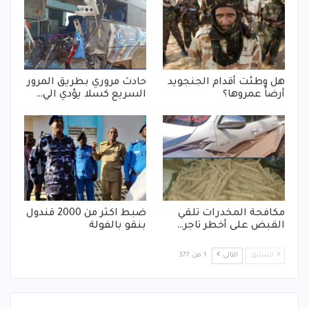
هل وطئت أقدام الجنجويد
حادث مروري بطريق المرور
أرضاً عمروها؟
السريع كسلا يؤدي الي…
مكافحة المخدرات تلقي
ضبط اكثر من 2000 قندول
القبض على أخطر تاجر…
بنقو بالفولة
السابق
التالي
1 من 377