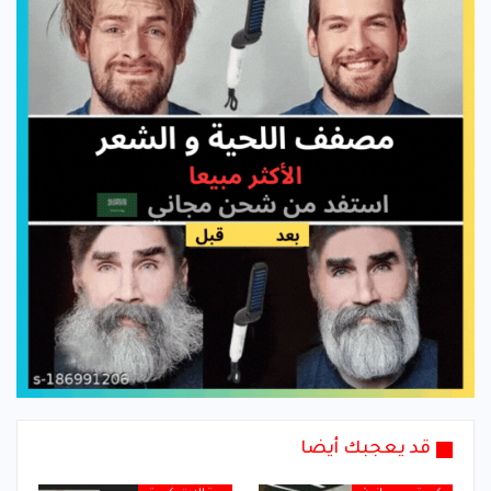
قد يعجبك أيضا