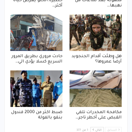
منهوبة بعد ساعات من
خطيرة:الحلو يعرض حياة
نهبها…
أكثر…
هل وطئت أقدام الجنجويد
حادث مروري بطريق المرور
أرضاً عمروها؟
السريع كسلا يؤدي الي…
مكافحة المخدرات تلقي
ضبط اكثر من 2000 قندول
القبض على أخطر تاجر…
بنقو بالفولة
السابق
التالي
1 من 377