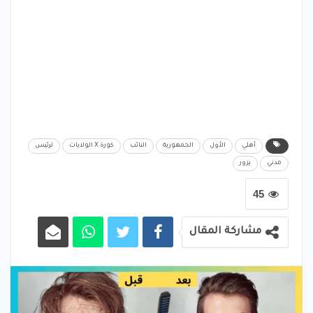
أهلي
الأول
الجمهورية
النائب
كورة X الولايات
لرئيس
مدني
يزور
45
مشاركة المقال