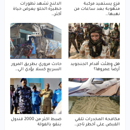
فزع يستعيد مركبة
الدلنج تشهد تطورات
منهوبة بعد ساعات من
خطيرة:الحلو يعرض حياة
نهبها…
أكثر…
هل وطئت أقدام الجنجويد
حادث مروري بطريق المرور
أرضاً عمروها؟
السريع كسلا يؤدي الي…
مكافحة المخدرات تلقي
ضبط اكثر من 2000 قندول
القبض على أخطر تاجر…
بنقو بالفولة