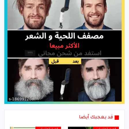
قد يعجبك أيضا