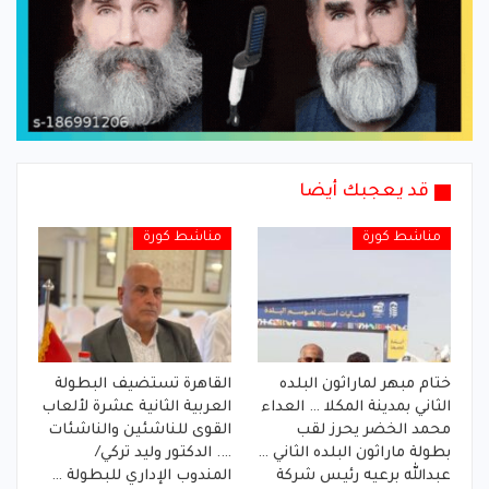
قد يعجبك أيضا
مناشط كورة
مناشط كورة
ختام مبهر لماراثون البلده
القاهرة تستضيف البطولة
الثاني بمدينة المكلا … العداء
العربية الثانية عشرة لألعاب
محمد الخضر يحرز لقب
القوى للناشئين والناشئات
بطولة ماراثون البلده الثاني …
…. الدكتور وليد تركي/
عبدالله برعيه رئيس شركة
المندوب الإداري للبطولة …