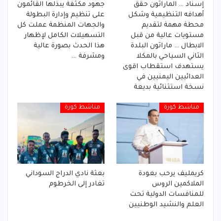
إسناد … الماراثون حقق
جهود مكثفة يبذلها القائمون
أهدافه التنظيمية وشكل
على تنظيم وإدارة البطولة
محطة مهمة لتقديم
والجهات المنظمة عملت كل
مستويات عالية من قبل
التسهيلات الكامل لإظهار
الابطال … ماراثون البلدة
هذا الحدث بصورة عالية
الثاني السياحي بالمكلا
ومشرفة …
يستهدف استقطاب اقوى
العدائيين اليمنيين في
نسخة استثنائية بديعة
مناشط كورة
مناشط كورة
كريمليف يرحب بعودة
بعثة نادي الدراج السوداني
الملاكمين الروس
تغادر إلى الخرطوم
للمنافسات الدولية تحت
العلم والنشيد الوطنيين