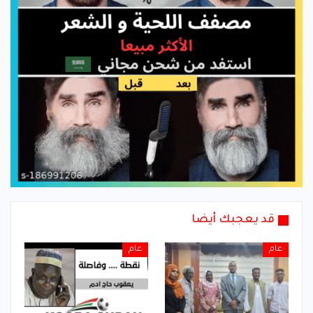
قد يعجبك أيضا
عام
عام