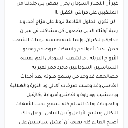
غير أن انتصار السودان يحزن بعض بني جلدتنا من
المتلقبين على فراش الكفيل..!!
– لن تكون الحلول القادمة نزولاً على مزاج أحد، ولا
رغبة أولئك الذين يضعون كل مشاكلنا في ميزان
عداءهم للكيزان، وإنما تلبية حقيقية لرغبات الشعب
ممن نهبت أموالهم وانتهكت عروضهم وفقدوا
الأرواح البريئة.. فالشعب السوداني الذي يعتبره
السياسيين السودانيين مجرد ممر تعبر به
مصالحهم قد وجد من يسمع صوته بعد أحداث
الفاشر، وقد وصلت صرخات أهالي ود النورة والهلالية
وودعشيب وودراوة والفاشر وأمروابة وكازقيل
والعلوبات وبات العالم كله يسمع نحيب الأمهات
الثكالى ونشيج الأرامل وأنين اليتامى.. وقبل ذلك
أصبح العالم كله يعرف أن أفشل سياسيين على