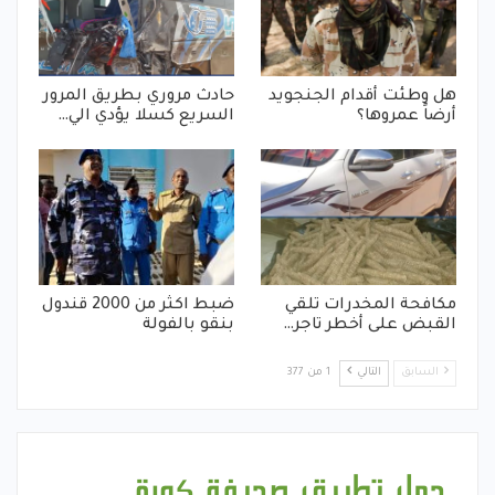
هل وطئت أقدام الجنجويد
حادث مروري بطريق المرور
أرضاً عمروها؟
السريع كسلا يؤدي الي…
مكافحة المخدرات تلقي
ضبط اكثر من 2000 قندول
القبض على أخطر تاجر…
بنقو بالفولة
السابق
التالي
1 من 377