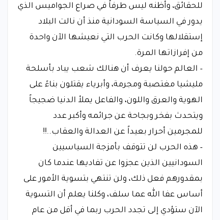
للحقائق، وأظنه ليس طرفاً في صراع الجواميس الذي
يدور في السياسة السودانية منذ أن نالت البلاد
إستقلالها وكانت الحرب التي نعيشها الآن واحدة
من إفرازاتها المرة.
– العالم حولنا يعرف أن هنالك شعب يباد بأسلحة
مليشيا مغتصبة ومجرمة، وأبرياء يقتلون بناءً على
الهوية والعرق واللون، والفاعل يملأ الدنيا ضجيجاً
ويتحدث بفخر وبجاحة عن جرائمه وأكبر عدد
للمجرمين أحرار بعيداً عن العدالة والعقاب..!!
– هذه الحرب لن تتوقف بأمزجة السياسيين
السودانيين الذين عجزوا عن تفاديها عندما كان
بمقدورهم فعل ذلك، ولن تنتهي بتسوية الأمور على
أساس عفا الله عما سلف، وكلنا يعلم أن التسوية
الآن ستؤدي إلى تجدد الحرب ربما في أقل من عام