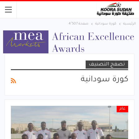
الرئيسية
كورة سودانية
صفحة 4٬507
تصفح التصنيف
كورة سودانية
عام