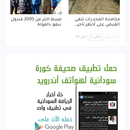
مكافحة المخدرات تلقي
ضبط اكثر من 2000 قندول
القبض على أخطر تاجر…
بنقو بالفولة
السابق
التالي
1 من 377