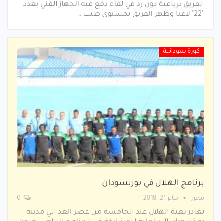
الفريق برباعية دون رد في لقاء دفع فيه الجهاز الفني بعدد
"22" لاعبا وظهر الفريق بمستوى طيب…
كورة سودانية
برنامج الهلال في بورتسودان
محرر
يناير 21, 2018
0
تغادر بعثة الهلال عند الخامسة من عصر الغد الي مدينة