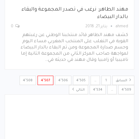
مهند الطاهر: نرغب في تصدر المجموعة والبقاء
بالدار البيضاء
ahmed
يناير 21, 2018
0
كشف مهند الطاهر قائد منتخبنا الوطني عن رغبتهم
القوية في التغلب على المنتخب المغربي مساء اليوم
وحسم صدارة المجموعة ومن ثم البقاء بالدار البيضاء
لمواجهة صاحب المركز الثاني من المجموعة الثانية إما
ناميبيا أو زامبيا وقال مهند في حديثه في…
السابق
1
…
4٬505
4٬506
4٬507
4٬508
4٬509
…
4٬534
التالي