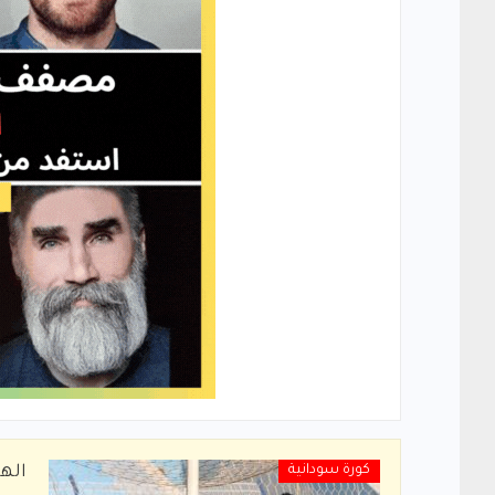
كورة سودانية
الهل