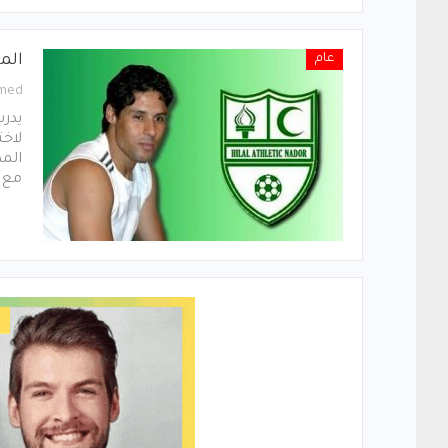
عام
المر
med
يدرس
لاخت
المد
مع ا