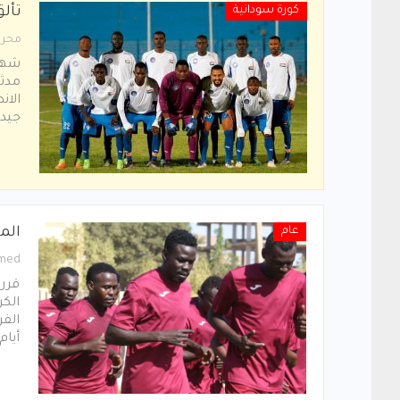
كورة سودانية
تألق
محرر
شهدت
مدثر
الان
جيدة
عام
الم
med
قرر 
الكر
الفر
أيام