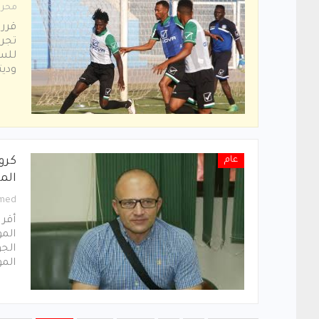
محرر
قرر 
تجرب
للسف
وديت
عام
كرو
الم
med
أقر 
المو
الجو
الم