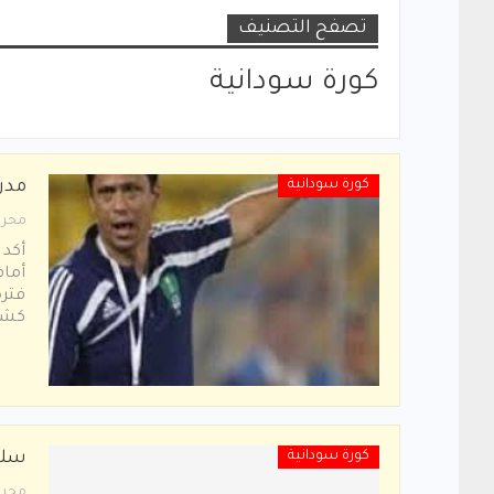
تصفح التصنيف
كورة سودانية
كورة سودانية
مدر
محرر
أكد 
أمام
فترة
كشفت
كورة سودانية
سلة
محرر