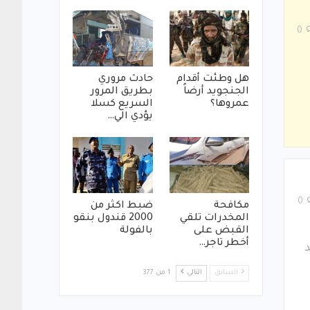
0
هل وطئت أقدام
حادث مروري
الجنجويد أرضاً
بطريق المرور
عمروها؟
السريع كسلا
يؤدي الي…
0
مكافحة
ضبط اكثر من
المخدرات تلقي
2000 قندول بنقو
القبض على
بالفولة
أخطر تاجر…
د
السابق
التالي
1 من 377