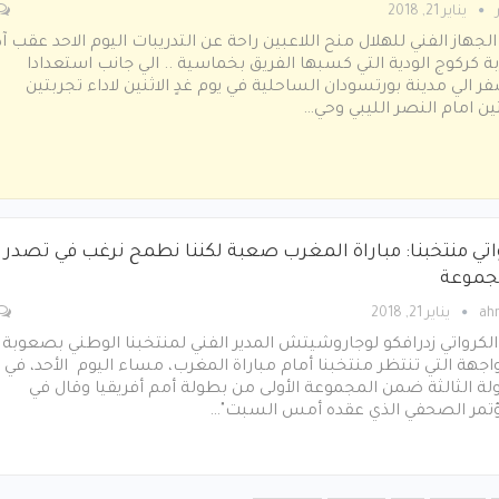
يناير 21, 2018
الجهاز الفني للهلال منح اللاعبين راحة عن التدريبات اليوم الاحد عقب آد
ة كركوج الودية التي كسبها الفريق بخماسية .. الي جانب استعدادا
ر الي مدينة بورتسودان الساحلية في يوم غدٍ الاثنين لاداء تجربتين
ين امام النصر الليبي وحي…
اتي منتخبنا: مباراة المغرب صعبة لكننا نطمح نرغب في تصدر
جموعة
ah
يناير 21, 2018
الكرواتي زدرافكو لوجاروشيتش المدير الفني لمنتخبنا الوطني بصعوبة
اجهة التي تنتظر منتخبنا أمام مباراة المغرب، مساء اليوم الأحد، في
لة الثالثة ضمن المجموعة الأولى من بطولة أمم أفريقيا وقال في
ؤتمر الصحفي الذي عقده أمس السبت"…