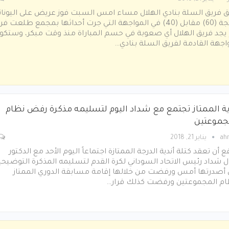
فريق السلة بنادي الهلال مساء امس السبت فوز عريض على اليونان
بنتيجة (60) مقابل (40) في المواجهة التي جرت أحداثها بمجمع طلعت فر
يجد فريق الهلال أي صعوبة في حسم المباراة منذ وقت مبكر، وستكو
اجهة القادمة لفريق السلة بنادي…
ية الممتاز تجتمع مع شداد اليوم لتسليمه مذكرة رفض نظام
جموعتين
ah
يناير 21, 2018
ع أن تعقد كتلة أندية الدرجة الممتازة اجتماعاً اليوم الأحد مع الدكتور
 شداد رئيس الاتحاد السوداني لكرة القدم لتسليمه المذكرة التوضيحي
ي أصدرتها أمس ورفضت من خلالها إقامة مسابقة الدوري الممتاز
ام المجموعتين ورفضت كذلك قرار…