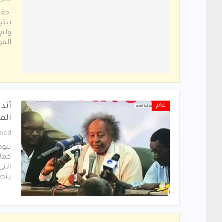
حقق 
ولم 
المو
عام
أند
الم
med
يتوق
كمال
الت
بنظ