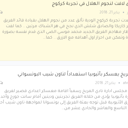
 لافت لنجوم الهلال في تجربة كركوج
يناير 21, 2018
 تجربة كركوج الودية تألق عدد من نجوم الهلال بقيادة قائد الفريق
 كاريكا والصادق شلش الذي نجح في هز الشباك مرتين .. كما لفت
ظار مهاجم الفريق الجديد محمد موسي الضي الذي قدم نفسه بصورة
 وتمكن من احراز اول أهدافه مع الازرق .. كما…
ريخ يعسكر بأثيوبيا استعداداً لتاون شيب البوتسواني
ah
يناير 21, 2018
مجلس ادارة نادي المريخ رسمياً اقامة معسكر اعدادي قصير لفريق
ة بأثيوبيا يؤدي من خلاله الفريق تجربتين وديتين أمام سانت جورج وأحد
ق الأثيوبية قبل توجه بعثة الفريق إلى بوتسوانا لمواجهة تاون شيب أح
 التاسع والعاشر والحادي عشر من…