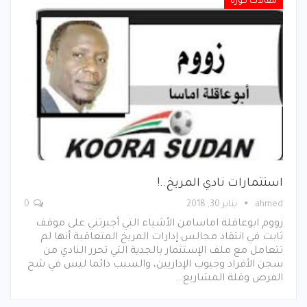
مقالات كورة
استثمارات نادي المريخ..!
ahmed
يناير 30, 2018
0
زووم ابوعاقلة اماسامن الأشياء التي أجبرتني على موقف
ثابت في انتقاد مجالس إدارات المريخ المتعاقبة أنها لم
تتعامل مع ملف الإستثمار بالجدية التي تحرر النادي من
سجن الأفراد وجيوب الإداريين، والسبب دائما ليس في شح
الفرص وقلة المشاريع…