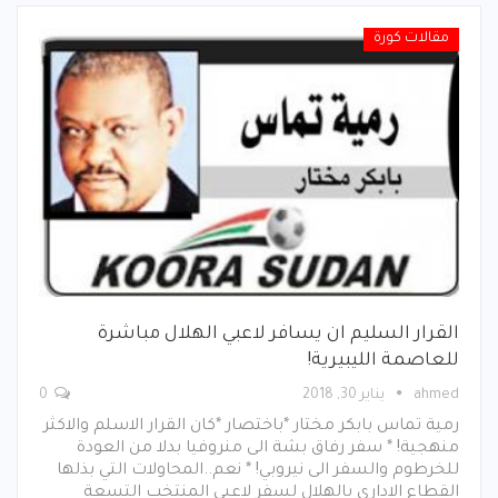
مقالات كورة
القرار السليم ان يسافر لاعبي الهلال مباشرة
للعاصمة الليبيرية!
ahmed
يناير 30, 2018
0
رمية تماس بابكر مختار *باختصار *كان القرار الاسلم والاكثر
منهجية! * سفر رفاق بشة الى منروفيا بدلا من العودة
للخرطوم والسفر الى نيروبي! * نعم..المحاولات التي بذلها
القطاع الاداري بالهلال لسفر لاعبي المنتخب التسعة