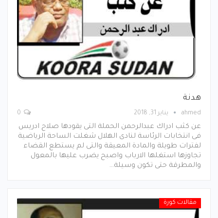
هدنة
ahmed
يناير 31, 2018
0
عن كثب ادراك عبدالرحمن الحملة التى يقودها صلاح ادريس
فى انتخابات الرئاسة لنادى الهلال شغلت الساحة الرياضية
لفترات طويلة والمادة المعيقة والتى لم يستطع القضاء
تجاوزها استغلها الارباب واصبح يضرب عليها بالمعول
والمطرقة حتى تكون وسيلة…
مقالات كورة