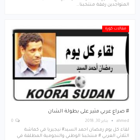
المتواجدين رفقة منتخبنا…
مقالات كورة
# صراع عربي مثير على بطولة الشان
ahmed
يناير 30, 2018
0
لقاء كل يوم رمضان احمد السيد# نيجيريا في كماشة
الثلاثي العربي # منتخبنا الوطني والنجومية المطلقة في