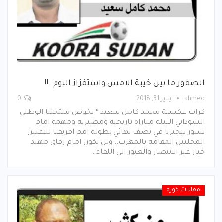
الصقور ما بين خيبة الامس واستفزاز اليوم..!!
ahmed
يناير 31, 2018
0
كرات عكسية محمد كامل سعيد * يخوض منتخبنا الوطني
السوداني الليلة مباراة تاريخية ومصيرية ومهمة امام
نسور نيجيريا في نصف نهائي بطولة امم افريقيا للاعبين
المحليين المقامة بالمغرب.. ولن يكون امام رفاق مهند
خيار غير الانتصار والعبور الى اللقاء…
مقالات كورة