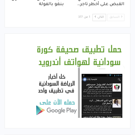
القبض على أخطر تاجر…
بنقو بالفولة
السابق
التالي
1 من 377