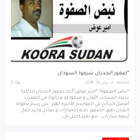
*صقور الجديان شرفوا السودان
ahmed
يناير 30, 2018
0
*نبض الصفوة* *امير عوض*أعاد صقور الجديان للذاكرة
سيرة المنتخب الأولي و قدموا (و مازالوا) في المغرب
أفضل النتائج في المواسم الأخيرة لهم. علي رسم بطولة
الشان حقق الصقور ثلاثة إنتصارات و تعادل وحيد خلال
أربعة مباريات.. مع تميز كامل نال…