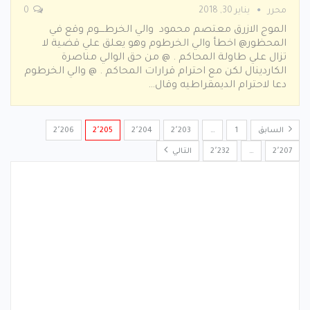
محرر
يناير 30, 2018
0
الموج الازرق معتصم محمود والي الخرطــــوم وقع في
المحظور@ اخطأ والي الخرطوم وهو يعلق علي قضية لا
تزال علي طاولة المحاكم . @ من حق الوالي مناصرة
الكاردينال لكن مع احترام قرارات المحاكم . @ والي الخرطوم
دعا لاحترام الديمقراطيه وقال…
السابق
1
…
2٬203
2٬204
2٬205
2٬206
2٬207
…
2٬232
التالي