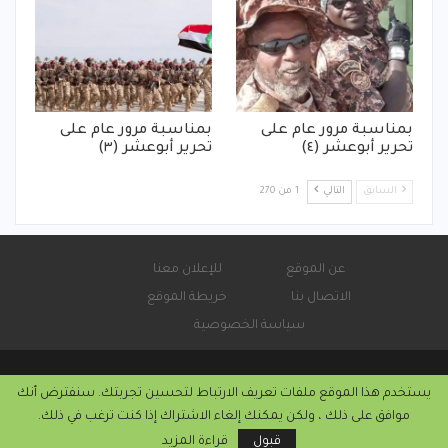
بمناسبة مرور عام على
بمناسبة مرور عام على
تحرير أبوعشر (٤)
تحرير أبوعشر (٣)
السابق
التالي
1 من 270
عن الموقع
للإعلان معنا
الاتصال بنا
خريطة الموقع
سياسة الخصوصية
يستخدم هذا الموقع ملفات تعريف الارتباط لتحسين تجربتك. سنفترض أنك
© 2026 - صحيفة كورة سودانية الإلكترونية.
موافق على ذلك ، ولكن يمكنك إلغاء الاشتراك إذا كنت ترغب في ذلك.
التركيب والاستضافة من
كريستا هوست
قبول
قراءة المزيد