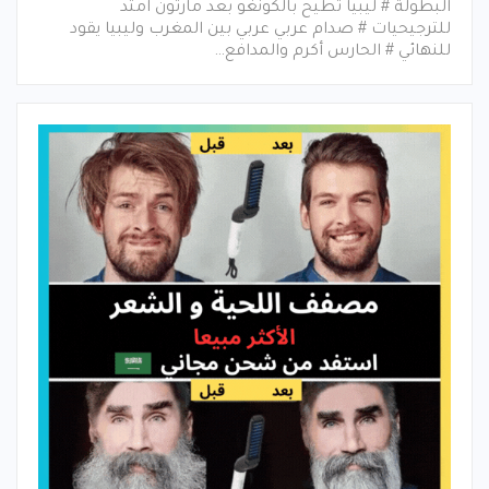
البطولة # ليبيا تطيح بالكونغو بعد مارثون امتد
للترجيحيات # صدام عربي عربي بين المغرب وليبيا يقود
للنهائي # الحارس أكرم والمدافع…