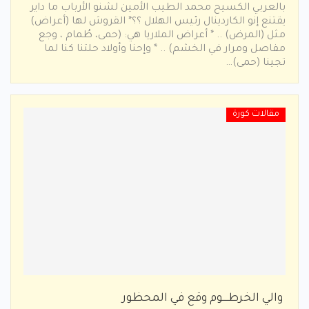
بالعربي الكسيح محمد الطيب الأمين لشنو الأرباب ما داير
يقتنع إنو الكاردينال رئيس الهلال ؟؟* القروش لها (أعراض)
مثل (المرض) .. * أعراض الملاريا هي: (حمى، طُمام ، وجع
مفاصل ومرار في الخشم) .. * وإحنا وأولاد حلتنا كنا لما
تجينا (حمى)…
مقالات كورة
والي الخرطــــوم وقع في المحظور