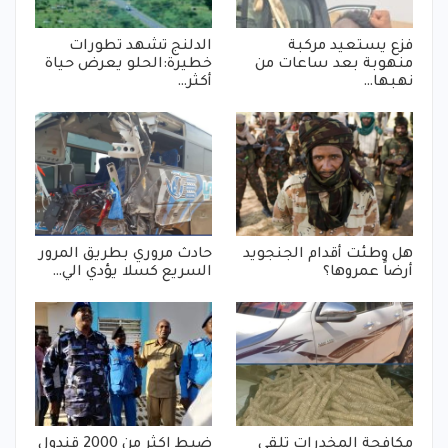
فزع يستعيد مركبة
الدلنج تشهد تطورات
منهوبة بعد ساعات من
خطيرة:الحلو يعرض حياة
نهبها…
أكثر…
هل وطئت أقدام الجنجويد
حادث مروري بطريق المرور
أرضاً عمروها؟
السريع كسلا يؤدي الي…
مكافحة المخدرات تلقي
ضبط اكثر من 2000 قندول