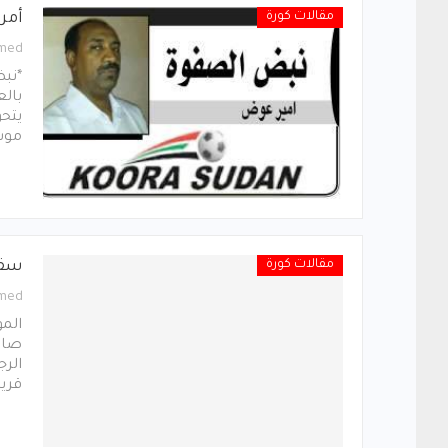
مقالات كورة
أمرا
med
*نبض
بال
يتحو
موس
مقالات كورة
سقط
med
المو
صاح
الرج
قري