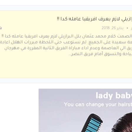
ازيلي لازم يعرف افريقيا عامله كدا !!
يناير 26, 2018
لصمت كلام محمد عثمان بلل البرازيلي لازم يعرف افريقيا عامله كدا !!
 سعيدة على الجميع. لم نستوعب حتي اللحظة مبررات الهلال اعادة
يق الي العاصمة وعدم اداء مباراة الفريق الثانية المقررة في مهرجان
احة والتسوق أمام فريق النصر…