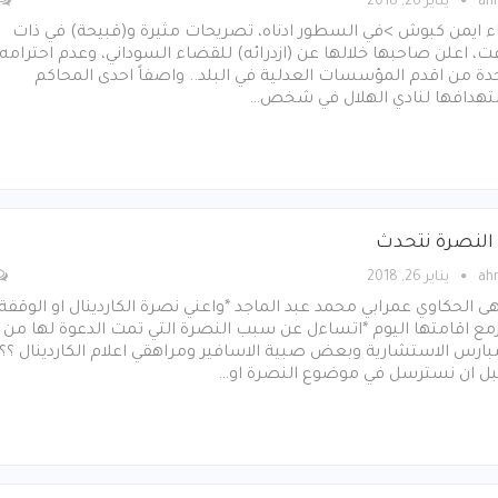
ah
يناير 26, 2018
ء ايمن كبوش >في السطور ادناه، تصريحات مثيرة و(قبيحة) في ذات
ت، اعلن صاحبها خلالها عن (ازدرائه) للقضاء السوداني، وعدم احترامه
دة من اقدم المؤسسات العدلية في البلد.. واصفاً احدى المحاكم
تهدافها لنادي الهلال في شخص…
النصرة نتحدث
ah
يناير 26, 2018
 الحكاوي عمرابي محمد عبد الماجد *واعني نصرة الكاردينال او الوقفة
مع اقامتها اليوم *اتساءل عن سبب النصرة التي تمت الدعوة لها من
ارس الاستشارية وبعض صبية الاسافير ومراهقي اعلام الكاردينال ؟؟
بل ان نسترسل في موضوع النصرة او…