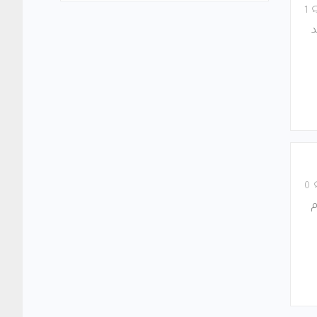
1
د
0
م