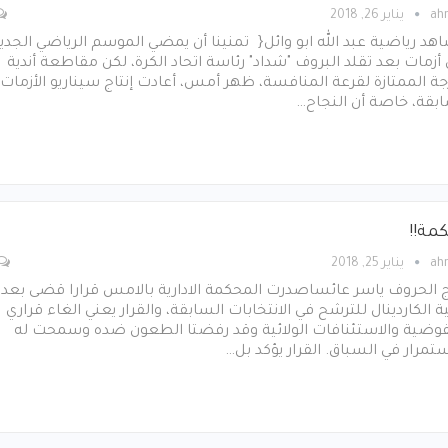
ah
يناير 26, 2018
د رياضية عبد الله ابو وائل{ تمنينا أن يمضي الموسم الرياضي الجدي
أزمات بعد تقلد البروف "شداد" رئاسة اتحاد الكرة، لكن مقاطعة أندية
جة الممتازة لقرعة المنافسة، ظهر أمس، أعادت إنتاج سيناريو الأزمات
بقة، خاصة أن النجاح…
مة!!
ah
يناير 25, 2018
 الحروف ياسر عائساصدرت المحكمة الادارية بالامس قرارا قضى بعد
ة الكاردينال للترشح في الانتخابات السابقة، والقرار يعني الغاء قراري
فوضية والاستئنافات الولائية وقد رفضتا الطعون ضده وسمحت له
ستمرار في السباق. القرار يؤكد بل…