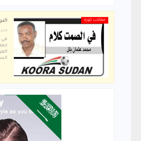
مقالات كورة
البر
محرر
في ا
جمعة
الفر
السي