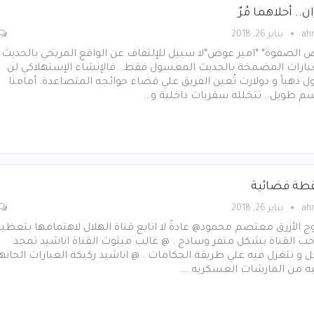
ن.. أحلاهما مُرٌ
ah
يناير 26, 2018
 الصفوة* *امير عوض*لا سبيل للإلتفاف عن الواقع المريخي بالحديث
عبارات المضمخة بالحديث المعسول فقط.. فالإنشاء الإستهلاكي لن
ل ذهباً و دولارت تُعين الفريق علي قضاء حوائجه المتصاعدة. أمامنا
م طويل.. تتخلله سفريات داخلية و…
ة فضائية
ah
يناير 26, 2018
ج الأزرق معتصم محمود@ عادةً لا اتابع قناة الهلال لاهتمامها بتعظي
ب القناة بشكل منفر وساذج . @ غالب مبثوث القناة اناشيد تمجد
ل و تتغزل فيه علي طريقة الحكامات . @ اناشيد ركيكة العبارات الحانه
به من المارشات العسكريه .…