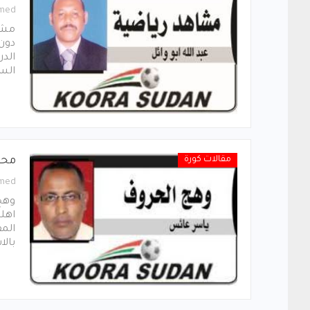
med
مشاه
دون 
الدر
السا
مقالات كورة
محك
med
وهج
اهلي
الم
بالا