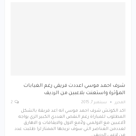
شرف احمد موسي اعددت فريقي رغم الغيابات
المؤثرة واستعنت بلاعبين من الرديف
المحرر
سبتمبر 7, 2015
2
اكد الكوتش شرف احمد موسي انه اعد فربقة بالشكل
المطلوب للمباراة رغم النقص العددي الكبير الزي يواجه
3لاعبين مع الاولمبي و2مع الاول والايقافات و الاهارق
لعددمن العناصر التي سوف نريحها الممتاز لزا طلبت عدد
من لاعبي الرديف…