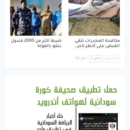
مكافحة المخدرات تلقي
ضبط اكثر من 2000 قندول
القبض على أخطر تاجر…
بنقو بالفولة
السابق
التالي
1 من 377