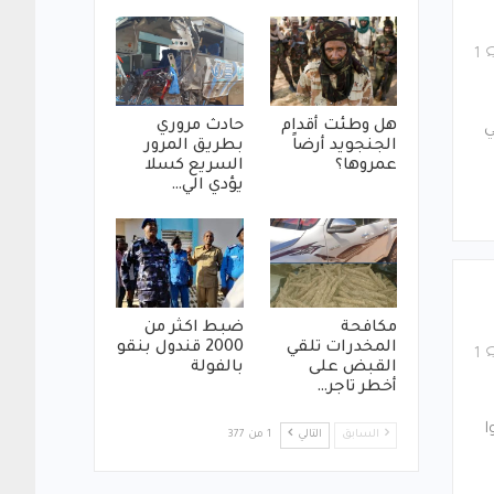
1
هل وطئت أقدام
حادث مروري
ي
الجنجويد أرضاً
بطريق المرور
عمروها؟
السريع كسلا
يؤدي الي…
مكافحة
ضبط اكثر من
المخدرات تلقي
2000 قندول بنقو
1
القبض على
بالفولة
أخطر تاجر…
ا
السابق
التالي
1 من 377