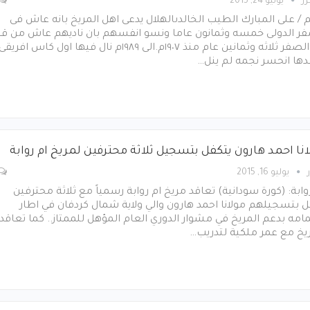
رر
يوليو 24, 2015
 / على المبارك الطيب الخالدىالهلال يدعى اهل المريخ بانه عاش فى
فر الدولى خمسه وثمانون عاما ونسو انفسهم بان ناديهم عاش من قب
فى الصفر ثلاثه وثمانين عام منذ ١٩٠٧م.الى ١٩٨٩م نال فيها اول كاس افريقى
دها انحسر نجمه لم ينل…
انا احمد هارون يتكفل بتسجيل ثلاثة محترفين لمريخ ام روابة
يوليو 16, 2015
وابة: (كورة سودانية) تعاقد مريخ ام روابة رسمياً مع ثلاثة محترفين
 بتسجيلهم مولانا احمد هارون والي ولاية شمال كردفان في اطار
امه بدعم المريخ في مشوار الدوري العام المؤهل للممتاز.. كما تعاقد
يخ مع عمر ملكية لتدريب…