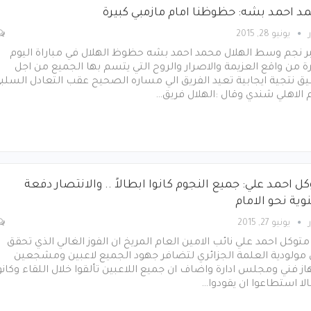
د احمد بشه: حظوظنا امام مازمبي كبيرة
يونيو 28, 2015
بر نجم وسط الهلال محمد احمد بشه حظوظ الهلال في مباراة اليوم
ة من واقع العزيمة والاصرار والروح التي يتسم بها الجميع من اجل
ق نتجية ايجابية تعيد الفريق الي مساره الصحيح عقب التعادل السلب
 الاهلي شندي وقال :الهلال فريق…
ل احمد علي: جميع النجوم كانوا ابطالاً .. والانتصار دفعة
وية نحو الامام
يونيو 27, 2015
متوكل احمد علي نائب الامين العام المريخ ان الفوز الغالي الذي تحقق
 مولودية العلمة الجزائري لتضافر جهود الجميع لاعبين ومشجعين
ز فني ومجلس ادارة واضاف ان جميع اللاعبين تألقوا خلال اللقاء وكانو
لا استطاعوا ان يقودوا…