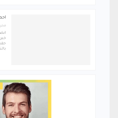
احمد
محرر
انضم
خبرا
حقيق
بالت