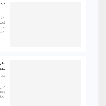
محم
محرر
اعت
كبير
تحقي
امام
متوك
معن
محرر
اكد 
علي
وجها
ابطا