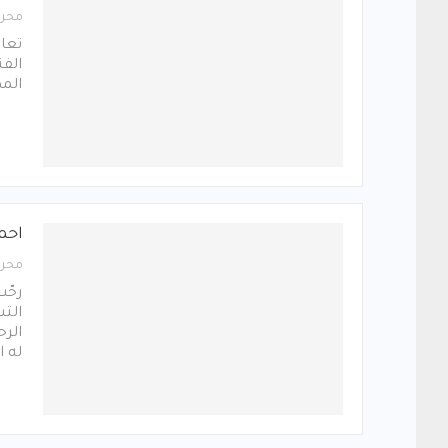
محرر
تعاق
الفن
المم
احمد
محرر
رحّب
التس
الرح
له ا