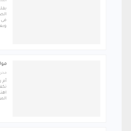
المح
بقلم
الص
وبع
مول
محرر
أم ر
تكفل
اهتم
المر