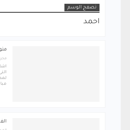
تصفح الوسم
احمد
متو
محرر
اشاد
التي
لمجم
مبار
الف