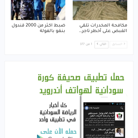
مكافحة المخدرات تلقي
ضبط اكثر من 2000 قندول
القبض على أخطر تاجر…
بنقو بالفولة
السابق
التالي
1 من 377