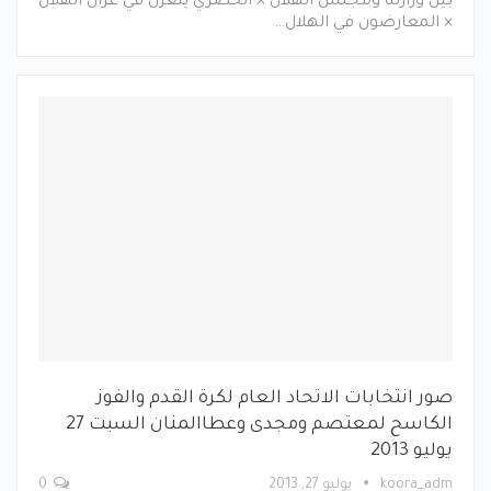
بين وزارته ومجلس الهلال × الحضري يتغزل في غزال الهلال
× المعارضون في الهلال…
صور انتخابات الاتحاد العام لكرة القدم والفوز
الكاسح لمعتصم ومجدى وعطاالمنان السبت 27
يوليو 2013
koora_adm
يوليو 27, 2013
0