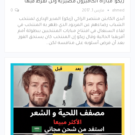
زيكو: مباراة الكاميرون مصيرية ولن نفرط فيها
ahmed
مارس 1, 2017
0
أبدى الكابتن منتصر الزاكي (زيكو) المدير الإداري لمنتخب
الشباب رضاءهم عن المردود الذي ظهر به المنتخب في
لقاء السنغال في افتتاح مبايات المنتخبين ببطولة أمم
أفريقيا الحالية وقال زيكو إن المنتخب كان يستحق الفوز
بعد أن فرض أسلوبه على منافسه لكن…