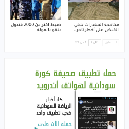
مكافحة المخدرات تلقي
ضبط اكثر من 2000 قندول
القبض على أخطر تاجر…
بنقو بالفولة
السابق
التالي
1 من 377