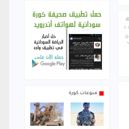
ك
0
دي
منوعات كورة