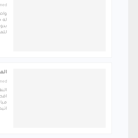
med
واصل
له 
بدور
للم
الم
med
النه
اقص
مبار
اتيح