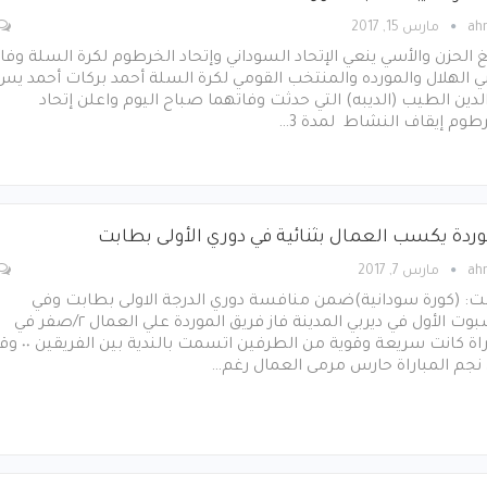
ah
مارس 15, 2017
غ الحزن والأسي ينعي الإتحاد السوداني وإتحاد الخرطوم لكرة السلة وفا
 الهلال والمورده والمنتخب القومي لكرة السلة أحمد بركات أحمد يس
لدين الطيب (الديبه) التي حدثت وفاتهما صباح اليوم واعلن إتحاد
طوم إيقاف النشاط لمدة 3…
وردة يكسب العمال بثنائية في دوري الأولى بطابت
ah
مارس 7, 2017
ت: (كورة سودانية)ضمن منافسة دوري الدرجة الاولى بطابت وفي
الأسبوت الأول في ديربي المدينة فاز فريق الموردة علي العمال ٢/صفر في
مباراة كانت سريعة وقوية من الطرفين اتسمت بالندي
نجم المباراة حارس مرمى العمال رغم…