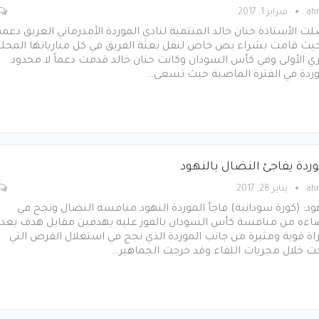
ah
فبراير 1, 2017
ت الأستاذة حنان خالد المنتمية لنادي الموردة الأمدرماني العريق دعمه
حيث قامت بشراء بص خاص لنقل بعثة الفريق في كل مبارياتها المحلي
ي الأولى وفي كأس السودان وكانت حنان خالد قدمت دعماً لا محدود
وردة في الفترة الماضية حيث تسعى…
وردة يفاجئ النضال بالنهود
ah
يناير 28, 2017
ود: (كورة سودانية) فاجأ الموردة النهود منافسه النضال ونجح في
اءه من منافسة كأس السودان بالفوز عليه بهدفين مقابل هدف بعد
اة قوية ومثيرة من جانب الموردة الذي نجح في استغلال الفرص التي
ت خلال مجريات اللقاء وقد خرجت الجماهير…