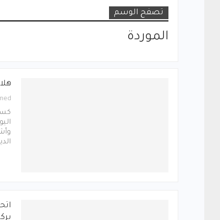
تصفح الوسم
الموردة
هلال
med
كسب 
الي
وأشا
الدي
اتح
برك