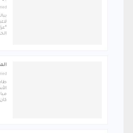
med
ببال
ﻻعبي
*عزا
الخر
الم
med
طاب
كان 