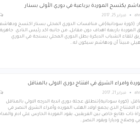
اشم يكتسح الموردة برباعية في دوري الأولى بسنار
ah
فبراير 25, 2017
ر: (كورة سودانية)في منافسات الدوري المحلي بسنار اكتسح ودهاشم
 الموردة باربعة اهداف دون مقابل، من جانبه اكد رئيس النادي جاهزية
يق للقاء الشباب الدبكرة بطل الدوري المحلي بسنجة في الدوري
هيلي مبيناً أن ودهاشم سيكون له…
ردة وامراء الشرق في افتتاح دوري الاولى بالمناقل
ah
فبراير 21, 2017
اقل: (كورة سودانية)تنطلق عجلة دورى اندية الدرجه الاولي بالمناقل
ء الافتتاح الذي يجمع اولاد الهلب المورده وأمراء الشرق النصر في
اة ذات طابع خاص بين الفريقين، يقود الموردة الحارس علي ادم والمدا
 وصلاح وديارا ويقود النصر…