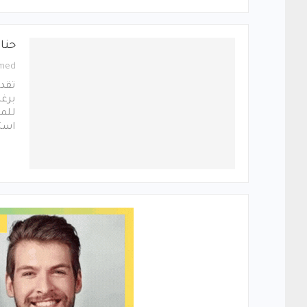
حنا
med
تقدم
برغم
للمو
است