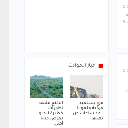
0
ة
 و
أخبار الحوادث
0
ة بين الفريقين ٠٠ وقد
فزع يستعيد
الدلنج تشهد
مركبة منهوبة
تطورات
بعد ساعات من
خطيرة:الحلو
نهبها…
يعرض حياة
أكثر…