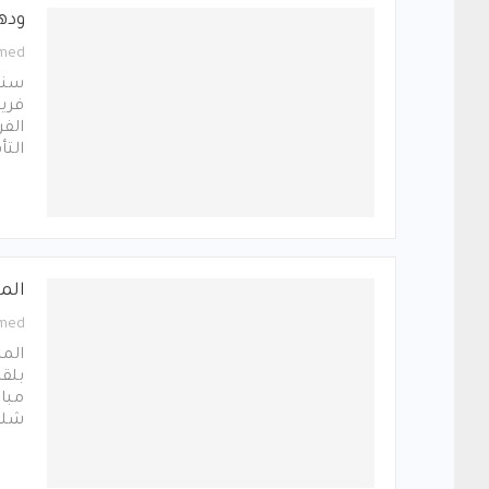
وده
med
سنا
فريق
الفر
التأ
المو
med
المن
بلقا
مبار
شلبي