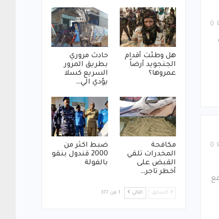
0
هل وطئت أقدام
حادث مروري
الجنجويد أرضاً
بطريق المرور
عمروها؟
السريع كسلا
يؤدي الي…
مكافحة
ضبط اكثر من
0
المخدرات تلقي
2000 قندول بنقو
القبض على
بالفولة
أخطر تاجر…
فع
السابق
التالي
1 من 377