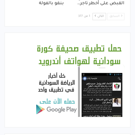
القبض على أخطر تاجر…
بنقو بالفولة
السابق
التالي
1 من 377