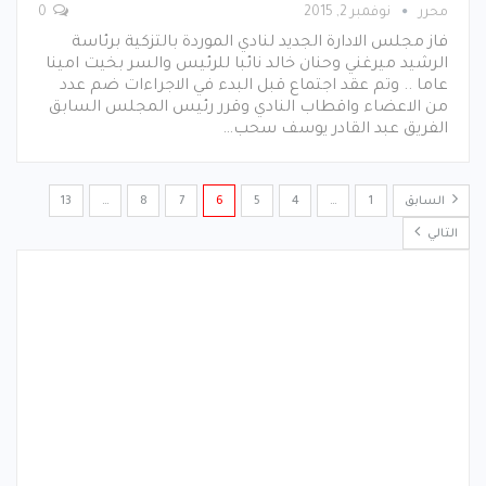
محرر
نوفمبر 2, 2015
0
فاز مجلس الادارة الجديد لنادي الموردة بالتزكية برئاسة
الرشيد ميرغني وحنان خالد نائبا للرئيس والسر بخيت امينا
عاما .. وتم عقد اجتماع قبل البدء في الاجراءات ضم عدد
من الاعضاء واقطاب النادي وقرر رئيس المجلس السابق
الفريق عبد القادر يوسف سحب…
السابق
1
…
4
5
6
7
8
…
13
التالي