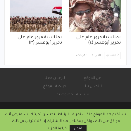
بمناسبة مرور عام على
بمناسبة مرور عام على
تحرير أبوعشر (٤)
تحرير أبوعشر (٣)
السابق
التالي
1 من 270
عن الموقع
للإعلان معنا
الاتصال بنا
خريطة الموقع
سياسة الخصوصية
يستخدم هذا الموقع ملفات تعريف الارتباط لتحسين تجربتك. سنفترض أنك
© 2026 - صحيفة كورة سودانية الإلكترونية.
موافق على ذلك ، ولكن يمكنك إلغاء الاشتراك إذا كنت ترغب في ذلك.
التركيب والاستضافة من
كريستا هوست
قبول
قراءة المزيد