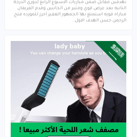
بهدفين مقابل ضمن مباريات الاسبوع الرابع لدوري الدرجة
الثانية بعد عرض قوي ومثير من الجانبين وقدم الفريقان
مباراه قويه استمتع بها الجمهور الغفير احرز للمورده فتح
الرحمن حسن الهدف الاول…