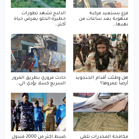
فزع يستعيد مركبة
الدلنج تشهد تطورات
منهوبة بعد ساعات من
خطيرة:الحلو يعرض حياة
نهبها…
أكثر…
هل وطئت أقدام الجنجويد
حادث مروري بطريق المرور
أرضاً عمروها؟
السريع كسلا يؤدي الي…
مكافحة المخدرات تلقي
ضبط اكثر من 2000 قندول