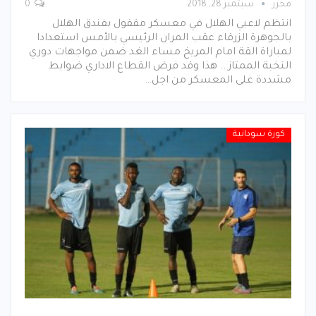
محرر
سبتمبر 28, 2018
0
انتظم لاعبي الهلال في معسكر مقفول بفندق الهلال
بالجوهرة الزرقاء عقب المران الرئيسي بالأمس استعدادا
لمباراة القة امام المريخ مساء الغد ضمن مواجهات دوري
النخبة الممتاز .. هذا وقد فرض القطاع الاداري ضوابط
مشددة على المعسكر من اجل…
كورة سودانية