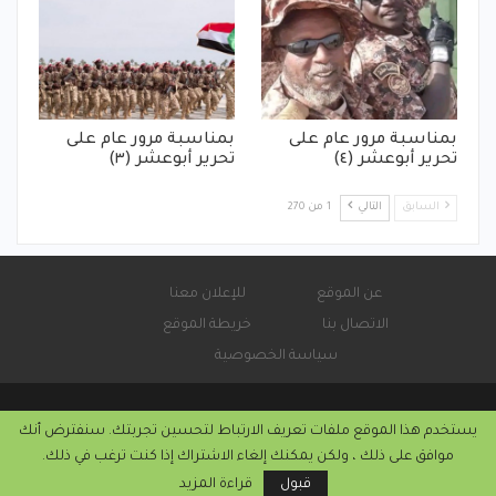
بمناسبة مرور عام على
بمناسبة مرور عام على
تحرير أبوعشر (٤)
تحرير أبوعشر (٣)
السابق
التالي
1 من 270
عن الموقع
للإعلان معنا
الاتصال بنا
خريطة الموقع
سياسة الخصوصية
يستخدم هذا الموقع ملفات تعريف الارتباط لتحسين تجربتك. سنفترض أنك
© 2026 - صحيفة كورة سودانية الإلكترونية.
موافق على ذلك ، ولكن يمكنك إلغاء الاشتراك إذا كنت ترغب في ذلك.
التركيب والاستضافة من
كريستا هوست
قبول
قراءة المزيد