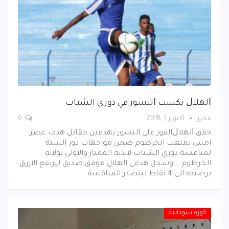
ﺍﻟﻬﻼﻝ ﻳﻜﺴﺐ ﺍلنسور في دوري الشباب
محرر
أكتوبر 1, 2018
0
ﺣﻘﻖ ﺍﻟﻬﻼﻝالفوز على النسور بهدفين مقابل هدف عصر
امس بملعب الخرطوم ضمن مواجهات دور الستة
لمنافسة دوري الشباب لأندية الممتاز والاولي بولاية
الخرطوم .. وسجل هدفي الهلال موفق صديق ليرتفع الازرق
برصيده الي 4 نقاط ليتصدر المنافسة.
كورة سودانية