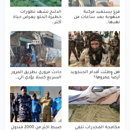
فزع يستعيد مركبة
الدلنج تشهد تطورات
منهوبة بعد ساعات من
خطيرة:الحلو يعرض حياة
نهبها…
أكثر…
هل وطئت أقدام الجنجويد
حادث مروري بطريق المرور
أرضاً عمروها؟
السريع كسلا يؤدي الي…
مكافحة المخدرات تلقي
ضبط اكثر من 2000 قندول