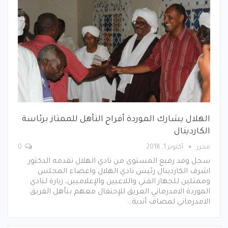
الهلال يشارك الموردة أفراح التأهل للممتاز برئاسة
الكاردينال
محرر
أكتوبر 1, 2018
0
سجل وفد رفيع المستوى من نادي الهلال تقدمه الدكتور
اشرف الكاردينال رئيس نادي الهلال واعضاء المجلس
وممثلين للجهاز الفني واللاعبين والإعلاميين، زيارة لنادي
الموردة الامدرماني العريق للإحتفال معهم بتأهل الفريق
الامدرماني لمصاف أندية…