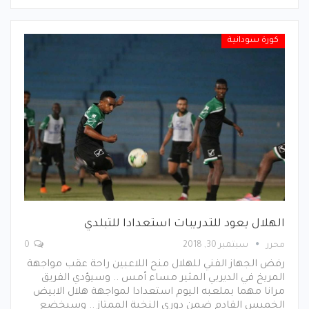
كورة سودانية
الهلال يعود للتدريبات استعدادا للتبلدي
محرر
سبتمبر 30, 2018
0
رفض الجهاز الفني للهلال منح اللاعبين راحة عقب مواجهة
المريخ في الديربي المثير مساء أمس .. وسيؤدي الفريق
مرانا مهما بملعبه اليوم استعدادا لمواجهة هلال الابيض
الخميس القادم ضمن دوري النخبة الممتاز .. وسيخضع