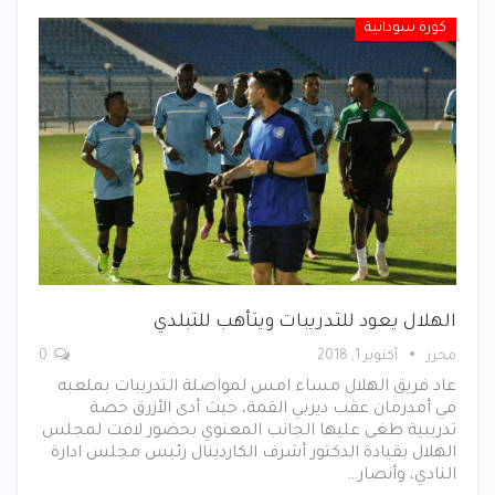
كورة سودانية
الهلال يعود للتدريبات ويتأهب للتبلدي
محرر
أكتوبر 1, 2018
0
عاد فريق الهلال مساء امس لمواصلة التدريبات بملعبه
في أمدرمان عقب ديربي القمة، حيث أدى الأزرق حصة
تدريبية طغى عليها الجانب المعنوي بحضور لافت لمجلس
الهلال بقيادة الدكتور أشرف الكاردينال رئيس مجلس ادارة
النادي، وأنصار…