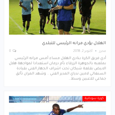
الهلال يؤدي مرانه الرئيسي للتبلدي
محرر
أكتوبر 2, 2018
0
أدي فريق الكرة بنادي الهلال مساء أمس مرانه الرئيسي
بملعبه بالجوهرة الزرقاء بأم درمان استعدادا لمواجهة هلال
الابيض بقلعة شيكان تحت اشراف الجهاز الفني بقيادة
السنغالي لامين ندياي المدير الفني .. وشهد المران تألق
جماعي للاعبين وسط…
كورة سودانية