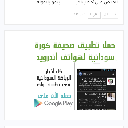
القبض على أخطر تاجر…
بنقو بالفولة
السابق
التالي
1 من 377