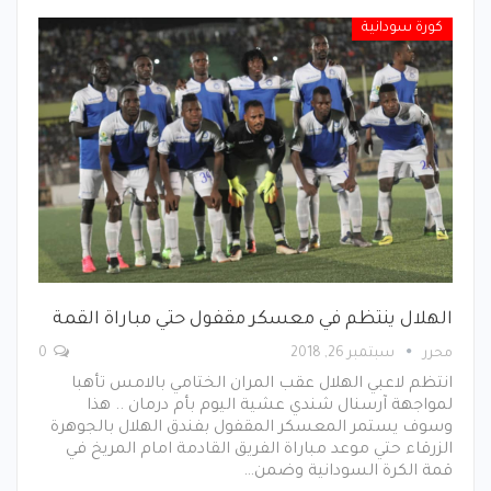
كورة سودانية
الهلال ينتظم في معسكر مقفول حتي مباراة القمة
محرر
سبتمبر 26, 2018
0
انتظم لاعبي الهلال عقب المران الختامي بالامس تأهبا
لمواجهة آرسنال شندي عشية اليوم بأم درمان .. هذا
وسوف يستمر المعسكر المقفول بفندق الهلال بالجوهرة
الزرقاء حتي موعد مباراة الفريق القادمة امام المريخ في
قمة الكرة السودانية وضمن…