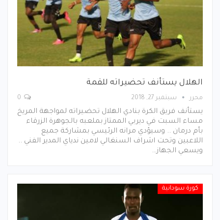
الهلال يستأنف تحضيراته للقمة
محرر
سبتمبر 27, 2018
0
يستأنف فريق الكرة بنادي الهلال تحضيراته لمواجهة المريخ
مساء السبت في ديربي الممتاز بملعبه بالجوهرة الزرقاء
بأم درمان .. وسيؤدي مرانه الرئيسي بمشاركة جميع
اللاعبين وتحت اشراف السنغالي لامين ندياي المدير الفني ..
ويسعي الجهاز…
كورة سودانية