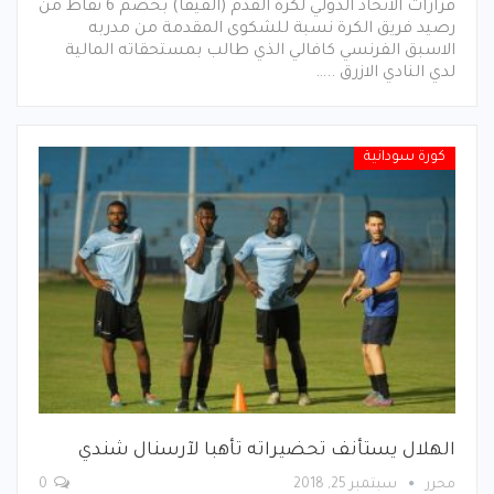
قرارات الاتحاد الدولي لكرة القدم (الفيفا) بخصم 6 نقاط من
رصيد فريق الكرة نسبة للشكوى المقدمة من مدربه
الاسبق الفرنسي كافالي الذي طالب بمستحقاته المالية
لدي النادي الازرق ..…
كورة سودانية
الهلال يستأنف تحضيراته تأهبا لآرسنال شندي
محرر
سبتمبر 25, 2018
0