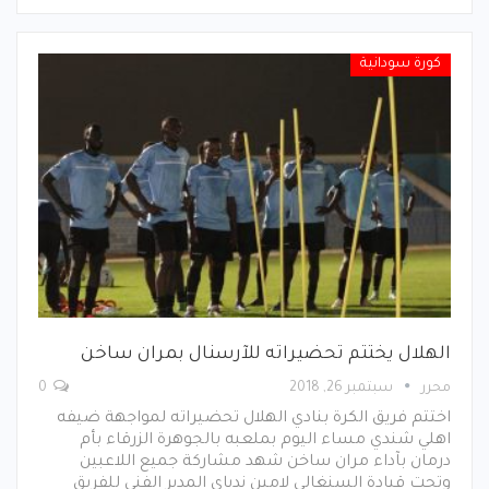
كورة سودانية
الهلال يختتم تحضيراته للآرسنال بمران ساخن
محرر
سبتمبر 26, 2018
0
اختتم فريق الكرة بنادي الهلال تحضيراته لمواجهة ضيفه
اهلي شندي مساء اليوم بملعبه بالجوهرة الزرقاء بأم
درمان بآداء مران ساخن شهد مشاركة جميع اللاعبين
وتحت قيادة السنغالي لامين ندياي المدير الفني للفريق