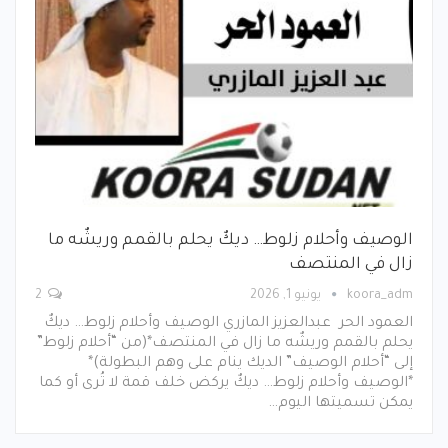
الوصيف وأحلام زلوط… ديكٌ يحلم بالقمم وريشٌه ما
زال في المنتصف
koora_adm
يونيو 1, 2026
2
العمود الحر عبدالعزيز المازري الوصيف وأحلام زلوط… ديكٌ
يحلم بالقمم وريشٌه ما زال في المنتصف*(من “أحلام زلوط”
إلى “أحلام الوصيف” الديك ينام على وهم البطولة)*
*الوصيف وأحلام زلوط… ديكٌ يركض خلف قمة لا تُرى أو كما
يمكن تسميتها اليوم…