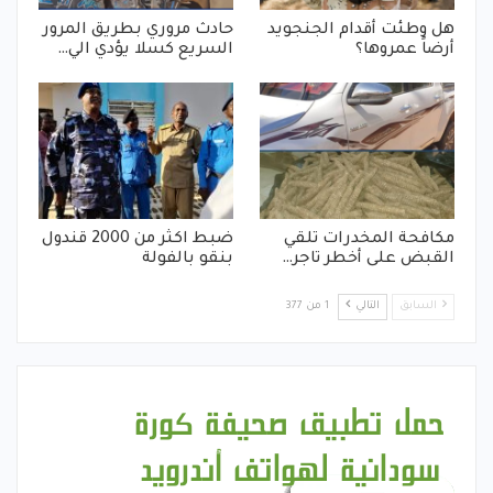
هل وطئت أقدام الجنجويد
حادث مروري بطريق المرور
أرضاً عمروها؟
السريع كسلا يؤدي الي…
مكافحة المخدرات تلقي
ضبط اكثر من 2000 قندول
القبض على أخطر تاجر…
بنقو بالفولة
السابق
التالي
1 من 377