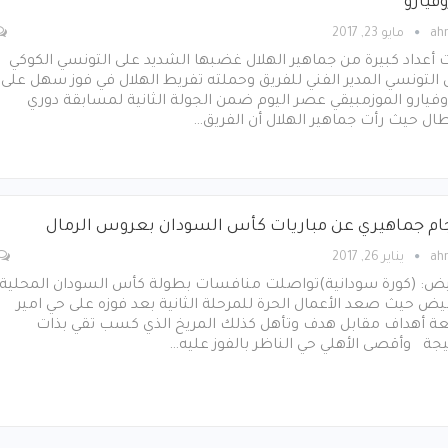
فيارو
ah
مايو 23, 2017
 أعداد كبيرة من جماهير الهلال غضبها الشديد على التونسي الكوكي
 التونسي المدير الفني للفريق وحملته تفريط الهلال في فوز سهل على
فيارو الموزمبيقي عصر اليوم ضمن الجولة الثانية لمسابقة دوري
طال حيث رأت جماهير الهلال أن الفريق…
ام جماهيري عن مباريات كأس السودان بعروس الرمال
ah
يناير 26, 2017
بيض: (كورة سودانية)تواصلت منافسات بطولة كأس السودان المحلية
بيض حيث صعد الأعمال الحرة للمرحلة الثانية بعد فوزه على حي امير
بعة أهداف مقابل هدف وتأهل كذلك المريخ الذي كسب تقي بذات
يجة وأقصى الأهلي حي الناظر بالفوز عليه…