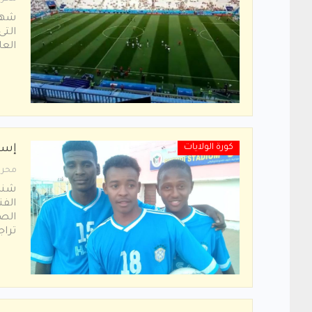
شهد
التى
العالم بروسيا 
كورة الولايات
إست
محرر
شندي
الفن
الصح
ترا