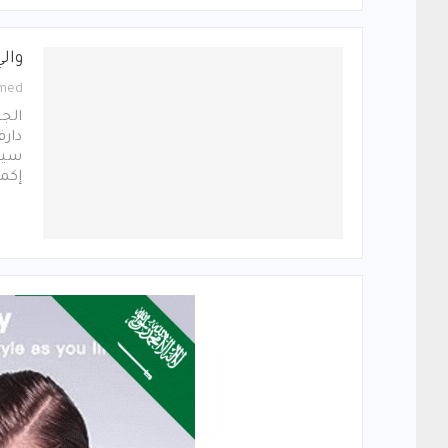
والي
med
الجن
دارف
سياد
إكم