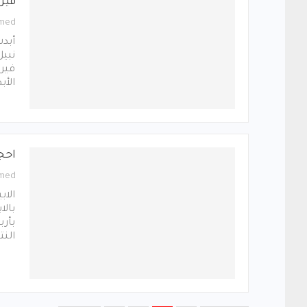
فيرو
med
أبدت
نبيل
فيرو
الأب
احج
med
الا
بالا
بأر
النت