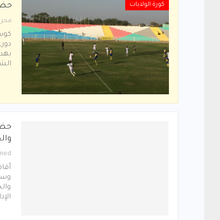
كورة الولايات
حضو
محرر
دوري
بهدف
الشعلة 3/ 2 
حضو
والج
med
أقام
وسط 
وال
الإد