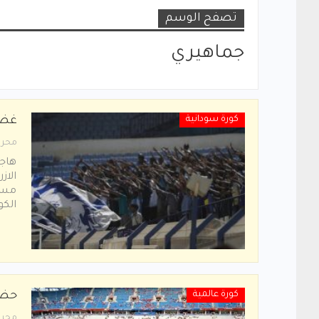
تصفح الوسم
جماهيري
كورة سودانية
غضب
محرر
هاجم
الاز
مسا
الكو
كورة عالمية
حضو
محرر