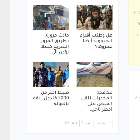
0
قاط في
ى
هل وطئت أقدام
حادث مروري
الجنجويد أرضاً
بطريق المرور
عمروها؟
السريع كسلا
يؤدي الي…
مكافحة
ضبط اكثر من
0
المخدرات تلقي
2000 قندول بنقو
القبض على
بالفولة
أخطر تاجر…
السابق
التالي
1 من 377