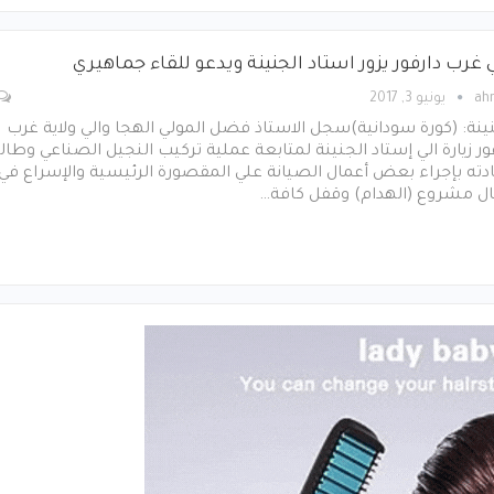
 غرب دارفور يزور استاد الجنينة ويدعو للقاء جماهيري
ah
يونيو 3, 2017
ينة: (كورة سودانية)سجل الاستاذ فضل المولي الهجا والي ولاية غرب
ور زيارة الي إستاد الجنينة لمتابعة عملية تركيب النجيل الصناعي وطا
ته بإجراء بعض أعمال الصيانة علي المقصورة الرئيسية والإسراع في
ال مشروع (الهدام) وقفل كافة…