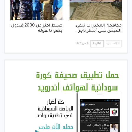
مكافحة المخدرات تلقي
ضبط اكثر من 2000 قندول
القبض على أخطر تاجر…
بنقو بالفولة
السابق
التالي
1 من 377