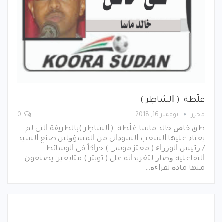
ﻏﻠّﻄﺔ ‏ ( ﺍﻟﺸﺎﻃِﺮ ‏)
محرر
نوفمبر 16, 2018
0
ﻃﻖ ﺧﺎﺹ ﺧﺎﻟﺪ ﻣﺎﺳﺎ ﻏﻠّﻄﺔ ‏ ( ﺍﻟﺸﺎﻃِﺮ ‏)ﺑﺎﻟﻄﺮﻳﻘﺔ ﺍﻟﺘﻲ ﻟﻢ
ﻳﻌﺘﺎﺩ ﻋﻠﻴﻬﺎ ﺍﻟﺸﻌﺐ ﺍﻟﺴﻮﺩﺍﻧﻲ ﻣﻦ ﺍﻟﻤﺴﺆﻭﻟﻴﻦ ﺻﻨﻊ ﺍﻟﺴﻴﺪ
/ ﺭﺋﻴﺲ ﺍﻟﻮﺯﺭﺍﺀ ‏( ﻣﻌﺘﺰ ﻣﻮﺳﻰ ‏) ﺣﺮﺍﻛﺎً ﻓﻲ ﺍﻟﻮﺳﺎﺋﻂ
ﺍﻟﺘﻔﺎﻋﻠﻴﻪ ﻭﺻﺎﺭ ﻟﺘﻐﺮﻳﺪﺍﺗﻪ ﻋﻠﻰ ‏( ﺗﻮﻳﺘﺮ ‏) ﻣﺘﺎﺑﻌﻴﻦ ﻳﺼﻨﻌﻮﻥ
ﻣﻨﻬﺎ ﻣﺎﺩﺓ ﻟﻘﺮﺍﺀﺓ…