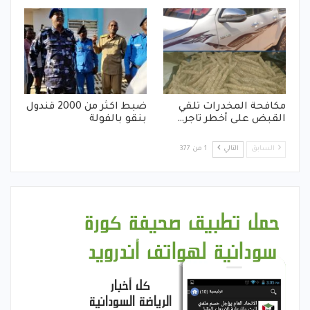
مكافحة المخدرات تلقي
ضبط اكثر من 2000 قندول
القبض على أخطر تاجر…
بنقو بالفولة
السابق
التالي
1 من 377