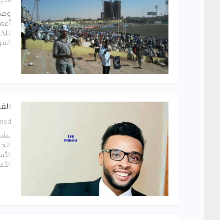
محرر
وصل 
أعم
للكش
الفر
الف
med
يشا
الجا
الأ
الأع