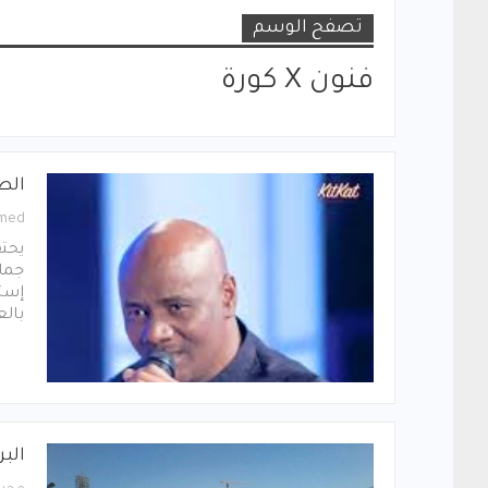
تصفح الوسم
فنون X كورة
الط
med
يحتف
جمال
إست
بالع
الب