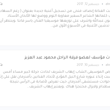
ah
ديسمبر 12, 2017
 الفنانة إنصاف فتحى من تسجيل أغنية جديدة بعنوان ( رغم السهاد 
كلماتها الشاعر السفير معاوية التوم ووضع لها الألحان الأستاذ
 عبدالله واشرف على توزيعها موسيقيا الفنان ياسر فانتا ،وينتظر أن
تدشين الأغنية فى الأسبوع الأول من…
ث مؤسف لعضو فرقة الراحل محمود عبد العزيز
ah
ديسمبر 10, 2017
ض الموسيقى الشاب إيهاب الشريف لحادث حركة كبير مساء أمس
ت إثناء عبوره شارع النيل المؤدى لأتحاد الفنانين بأمدرمان نقل على إثر
 حوادث مستشفى أمدرمان حيث تعرض لأصابة فى الرأس نتيجة
طدام ولايزال محتجزا هناك ،ويعتبر إيهاب الشريف…