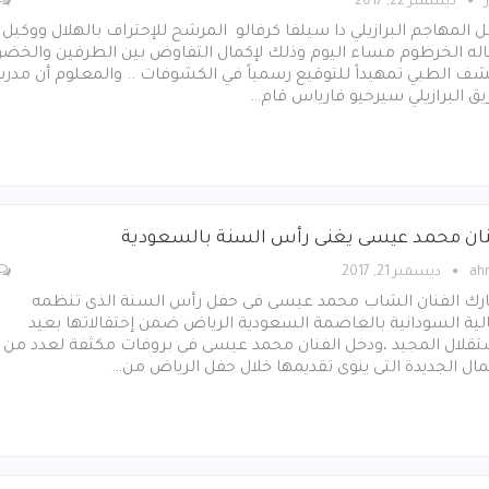
ديسمبر 22, 2017
المهاجم البرازيلي دا سيلفا كرفالو المرشح للإحتراف بالهلال ووكيل
اله الخرطوم مساء اليوم وذلك لإكمال التفاوض بين الطرفين والخض
ف الطبي تمهيداً للتوقيع رسمياً في الكشوفات .. والمعلوم أن مدر
يق البرازيلي سيرحيو فارياس قام…
نان محمد عيسى يغنى رأس السنة بالسعودية
ah
ديسمبر 21, 2017
رك الفنان الشاب محمد عيسى فى حفل رأس السنة الذى تنظمه
لية السودانية بالعاصمة السعودية الرياض ضمن إحتفالاتها بعيد
ستقلال المجيد ،ودخل الفنان محمد عيسى فى بروفات مكثفة لعدد من
مال الجديدة التى ينوى تقديمها خلال حفل الرياض من…