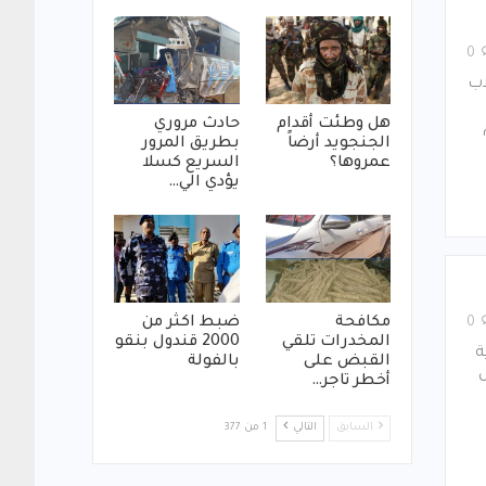
0
اب
هل وطئت أقدام
حادث مروري
الجنجويد أرضاً
بطريق المرور
عمروها؟
السريع كسلا
يؤدي الي…
مكافحة
ضبط اكثر من
0
المخدرات تلقي
2000 قندول بنقو
ة
القبض على
بالفولة
أخطر تاجر…
السابق
التالي
1 من 377