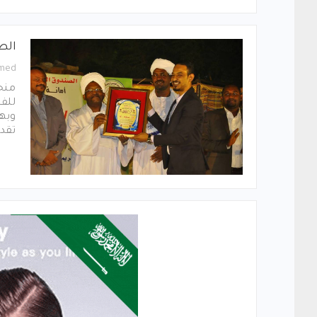
الط
med
منحت
وبه
تقدي