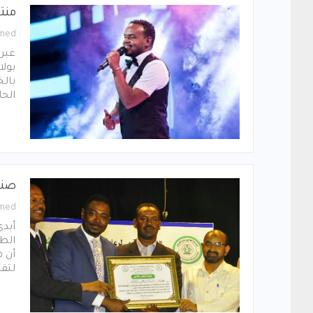
منت
med
عبر 
بولا
بال
الحا
صند
med
أبدى
الط
أن ه
لتق