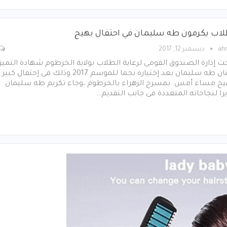
لاب يكرمون طه سليمان في احتفال بهيج
ah
ديسمبر 12, 2017
 إدارة الصندوق القومى لرعاية الطلاب بولاية الخرطوم شهادة التميز
للفنان طه سليمان بعد إختياره نجما للموسم 2017 وذلك فى إحتفال كبير
يج مساء أمس بمسرح الزهراء بالخرطوم ،وجاء تكريم طه سليمان
را لنجاحاته المتعددة فى جانب التقديم…