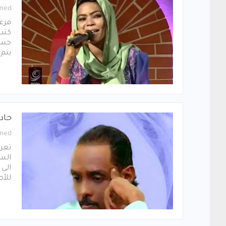
med
فرغت
كتب 
حسون
يتم 
حاد
med
تعر
السب
الى
للأص