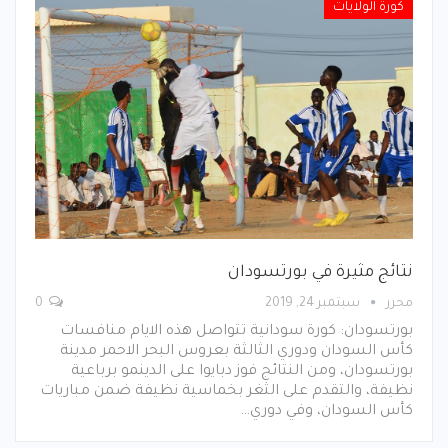
كورة الولايات
نتائج مثيرة في بورتسودان
محرر
سبتمبر 24, 2019
0
بورتسودان: كورة سودانية تتواصل هذه الايام منافسات
كأس السودان ودوري الثالثة بعروس البحر الاحمر مدينة
بورتسودان، ومن النتائج فوز دبايوا على الدينمو برباعية
نظيفة، والتقدم على الثغر بخماسية نظيفة ضمن مباريات
كأس السودان، وفي دوري…