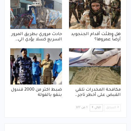
هل وطئت أقدام الجنجويد
حادث مروري بطريق المرور
أرضاً عمروها؟
السريع كسلا يؤدي الي…
مكافحة المخدرات تلقي
ضبط اكثر من 2000 قندول
القبض على أخطر تاجر…
بنقو بالفولة
السابق
التالي
1 من 377