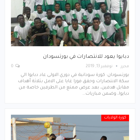
دبايوا يعود للانتصارات في بورتسودان
محرر
نوفمبر 13, 2019
0
بورتسودان: كورة سودانية في دوري الاولى عاد دبايوا الي
سكة الانتصارات وحقق فوزا غايا على الامل بثلاثة أهداف
مقابل هدفين، بعد عرض ممتع من الطرفين خاصة من
دبايوا، وضمن مباريات…
كورة الولايات