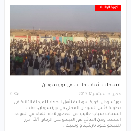
كورة الولايات
انسحاب شباب حلايب في بورتسودان
محرر
سبتمبر 17, 2019
0
بورتسودان: كورة سودانية تأهل الجهاد للمرحلة الثانية في
بطولة كأس السودان المحلي في بورتسودان، عقب
انسحاب شباب حلايب عن الحضور لآداء اللقاء في الموعد
المحدد، ومن النتائج فوز الدينمو على الرفاق 2/1، احرز
للدينمو عبود بارشيد واوشيك…