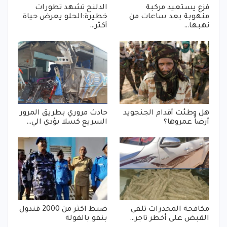
فزع يستعيد مركبة
الدلنج تشهد تطورات
منهوبة بعد ساعات من
خطيرة:الحلو يعرض حياة
نهبها…
أكثر…
هل وطئت أقدام الجنجويد
حادث مروري بطريق المرور
أرضاً عمروها؟
السريع كسلا يؤدي الي…
مكافحة المخدرات تلقي
ضبط اكثر من 2000 قندول
القبض على أخطر تاجر…
بنقو بالفولة