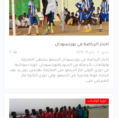
اخبار الرياضة في بورتسودان
محرر
يناير 15, 2019
0
اخبار الرياضة في بورتسودان الدينمو يتخطى الافارقة ..
وايقافات بالجملة في الجنوبيةبورتسودان: كورة سودانية
في دوري الاولى فاز الدينمو على الافارقة بهدفين دون رد بعد
مباراة قوية ومثيرة من الدينمو، وفي دوري الثانية فاز
الميرغني على…
كورة الولايات