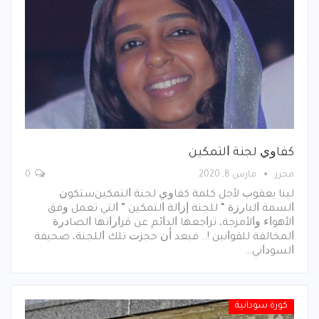
ﻛﻔﺎﻭﻱ ﻟﺠﻨﺔ ﺍﻟﺘﻤﻜﻴﻦ
محرر
مارس 8, 2020
0
ﻟﻴﻨﺎ ﻳﻌﻘﻮﺏ ﻷﺟﻞ ﻛﻠﻤﺔ ﻛﻔﺎﻭﻱ ﻟﺠﻨﺔ ﺍﻟﺘﻤﻜﻴﻦﺳﺘﻜﻮﻥ
ﺍﻟﺴﻤﺔ ﺍﻟﺒﺎﺭﺯﺓ “ ﻟﻠﺠﻨﺔ ﺇﺯﺍﻟﺔ ﺍﻟﺘﻤﻜﻴﻦ ” ﺍﻟﺘﻲ ﺗﻌﻤﻞ ﻭﻓﻖ
ﺍﻷﻫﻮﺍﺀ ﻭﺍﻷﻣﺰﺟﺔ، ﺗﺮﺍﺟﻌﻬﺎ ﺍﻟﺪﺍﺋﻢ ﻋﻦ ﻗﺮﺍﺭﺍﺗﻬﺎ ﺍﻟﺼﺎﺩﺭﺓ
ﺍﻟﻤﺨﺎﻟﻔﺔ ﻟﻠﻘﻮﺍﻧﻴﻦ !.. ﻓﺒﻌﺪ ﺃﻥ ﺣﺠﺰﺕ ﺗﻠﻚ ﺍﻟﻠﺠﻨﺔ، ﺻﺤﻴﻔﺔ
ﺍﻟﺴﻮﺩﺍﻧﻲ…
كورة سودانية