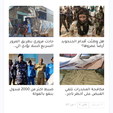
هل وطئت أقدام الجنجويد
حادث مروري بطريق المرور
أرضاً عمروها؟
السريع كسلا يؤدي الي…
مكافحة المخدرات تلقي
ضبط اكثر من 2000 قندول
القبض على أخطر تاجر…
بنقو بالفولة
السابق
التالي
1 من 377