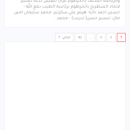
والرياضة المكلف بالخرطوم قرارا بتعيين لجنة تسيير
لاتحاد الشطرنج بالخرطوم برئاسة الطيب دفع الله -
حسين احمد نائبا- هيثم علي سكرتير- محمد سليمان امين
مال- تيسير حسن( تدريب) - محمد…
1
2
3
…
42
التالي