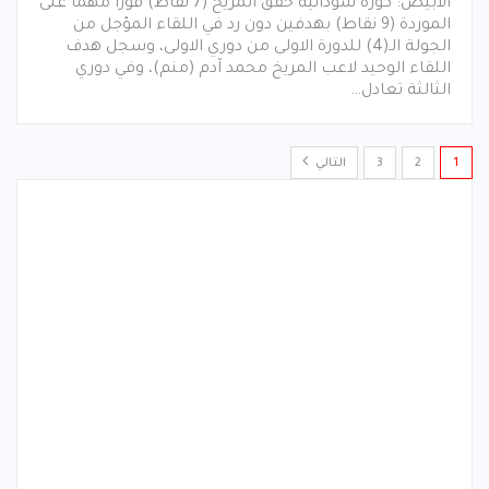
الابيض: كورة سودانية حقق المريخ (7 نقاط) فوزا مهما على
الموردة (9 نقاط) بهدفين دون رد في اللقاء المؤجل من
الجولة الـ(4) للدورة الاولى من دوري الاولى، وسجل هدف
اللقاء الوحيد لاعب المريخ محمد آدم (منم)، وفي دوري
الثالثة تعادل…
1
2
3
التالي