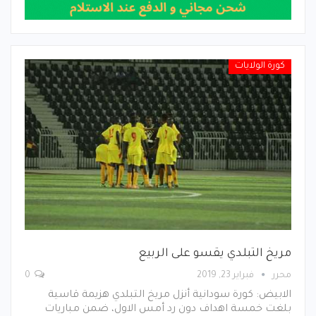
كورة الولايات
مريخ التبلدي يقسو على الربيع
محرر
فبراير 23, 2019
0
الابيض: كورة سودانية أنزل مريخ التبلدي هزيمة قاسية
بلغت خمسة اهداف دون رد أمس الاول، ضمن مباريات