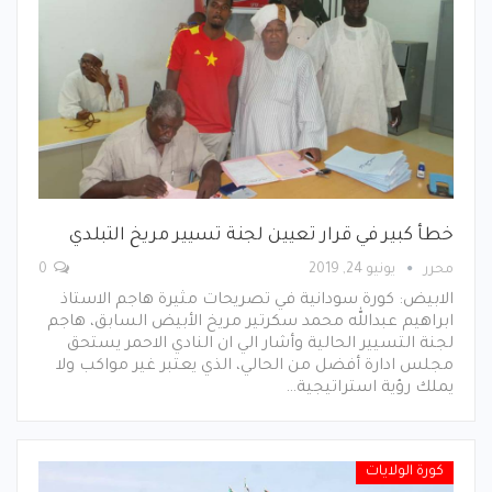
خطأ كبير في قرار تعيين لجنة تسيير مريخ التبلدي
محرر
يونيو 24, 2019
0
الابيض: كورة سودانية في تصريحات مثيرة هاجم الاستاذ
ابراهيم عبدالله محمد سكرتير مريخ الأبيض السابق، هاجم
لجنة التسيير الحالية وأشار الي ان النادي الاحمر يستحق
مجلس ادارة أفضل من الحالي، الذي يعتبر غير مواكب ولا
يملك رؤية استراتيجية…
كورة الولايات