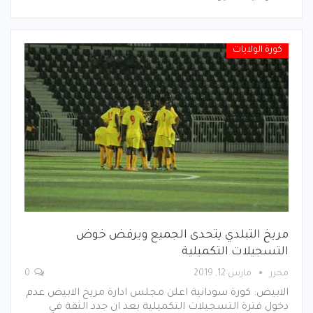
كورة الولايات
مريخ التبلدي يتحدى الجميع ويرفض خوض
التسجيلات التكميلية
محرر
مارس 12, 2019
0
الابيض: كورة سودانية اعلن مجلس ادارة مريخ الابيض عدم
دخول فترة التسجيلات التكميلية بعد ان جدد الثقة في