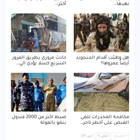
نهبها…
أكثر…
هل وطئت أقدام الجنجويد
حادث مروري بطريق المرور
أرضاً عمروها؟
السريع كسلا يؤدي الي…
مكافحة المخدرات تلقي
ضبط اكثر من 2000 قندول
القبض على أخطر تاجر…
بنقو بالفولة
السابق
التالي
1 من 377