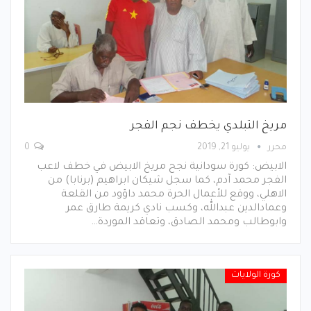
مريخ التبلدي يخطف نجم الفجر
محرر
يوليو 21, 2019
0
الابيض: كورة سودانية نجح مريخ الابيض في خطف لاعب
الفجر محمد آدم، كما سجل شيكان ابراهيم (برنابا) من
الاهلي، ووقع للأعمال الحرة محمد داؤود من القلعة
وعمادالدين عبدالله، وكسب نادي كريمة طارق عمر
وابوطالب ومحمد الصادق، وتعاقد الموردة…
كورة الولايات