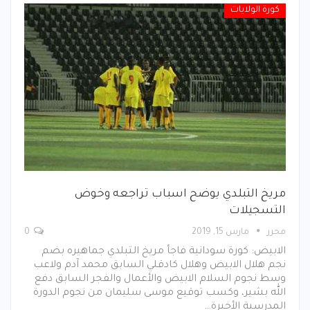
كورة الولايات
مريخ التبلدي يوضح اسباب تراجعه وخوض
التسجيلات
محرر
مارس 15, 2019
0
الابيض: كورة سودانية فاجأ مريخ التبلدي جماهيره بضم
نجم هلال الابيض وهلال كادقلي السابق محمد آدم ولاعب
وسط نجوم السلام الابيض والأعمال والفجر السابق دفع
الله بشير، وكسب توقيع موسى سليمان من نجوم الدورة
المدرسية الأخيرة…