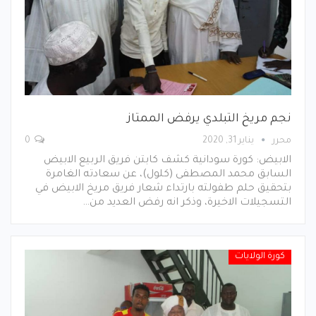
نجم مريخ التبلدي يرفض الممتاز
محرر
يناير 31, 2020
0
الابيض: كورة سودانية كشف كابتن فريق الربيع الابيض
السابق محمد المصطفى (كلول)، عن سعادته الغامرة
بتحقيق حلم طفولته بارتداء شعار فريق مريخ الابيض في
التسجيلات الاخيرة، وذكر انه رفض العديد من…
كورة الولايات