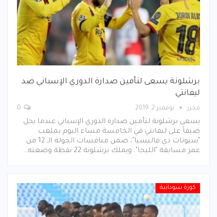
برشلونة يسعى لتأمين صدارة الدوري الإسباني ضد
ليفانتي
محرر
نوفمبر 2, 2019
0
يسعى برشلونة لتأمين صدارة الدوري الإسباني عندما يحل
ضيفاً على ليفانتي في الخامسة مساء اليوم بملعب
"سيوتات دي فالنسيا"، ضمن منافسات الجولة الـ 12 من
عمر مسابقة "الليجا". ويملك برشلونة 22 نقطة وضعته…
كورة سودانية