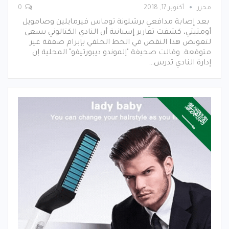
محرر
أكتوبر 17, 2018
0
بعد إصابة مدافعي برشلونة توماس فيرمايلين وصامويل
أومتيتي، كشفت تقارير إسبانية أن النادي الكتالوني يسعى
لتعويض هذا النقص في الخط الخلفي بإبرام صفقة غير
متوقعة. وقالت صحيفة "إلموندو ديبورتيفو" المحلية إن
إدارة النادي تدرس…