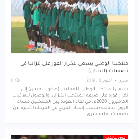
منتخبنا الوطني يسعى لتكرار الفوز على تنزانيا في
تصفيات (الشان)
محرر
أكتوبر 18, 2019
0
يسعى المنتخب الوطني للمحليين (صقور الجديان) إلى
تكرار فوزه على ضيفه المنتخب التنزاني، والوصول لنهائيات
الكاميرون 2020م، في لقاء العودة بين المنتخبين مساء
اليوم الجمعة بملعب إستاد المريخ في المرحلة الأخيرة من
تصفيات إقليم شرق…
كورة عالمية