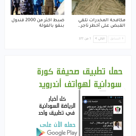
مكافحة المخدرات تلقي
ضبط اكثر من 2000 قندول
القبض على أخطر تاجر…
بنقو بالفولة
السابق
التالي
1 من 377