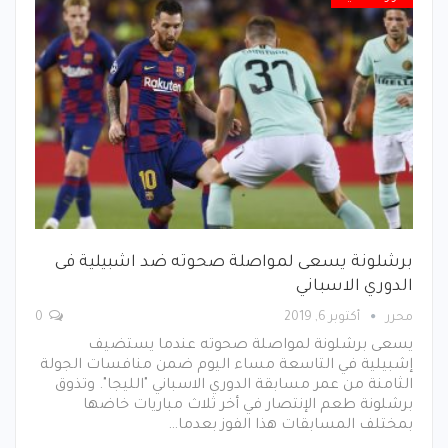
برشلونة يسعى لمواصلة صحوته ضد اشبيلية فى
الدوري الاسباني
محرر
أكتوبر 6, 2019
0
يسعى برشلونة لمواصلة صحوته عندما يستضيف
إشبيلية في التاسعة مساء اليوم ضمن منافسات الجولة
الثامنة من عمر مسابقة الدوري الاسباني "الليجا". وتذوق
برشلونة طعم الإنتصار في أخر ثلاث مباريات خاضها
بمختلف المسابقات هذا الفوز بعدما…