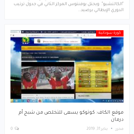
"الكالتشيو". ويحتل يوفنتوس المركز الثاني في جدول ترتيب
الدوري الإيطالي برصيد…
كورة سودانية
موقع الكاف: كوتوكو يسعى للتخلص من شبح أم
درمان
محرر
يناير 31, 2019
0