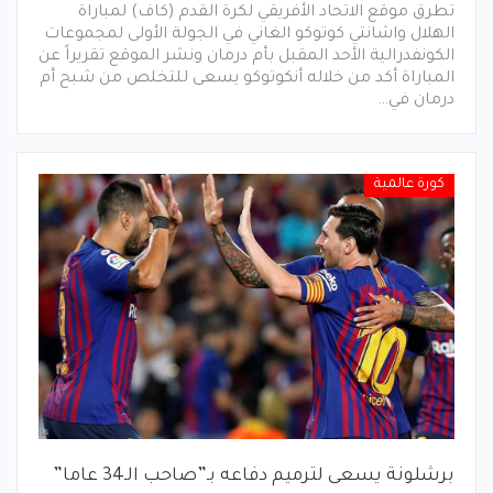
تطرق موقع الاتحاد الأفريقي لكرة القدم (كاف) لمباراة
الهلال واشانتي كوتوكو الغاني في الجولة الأولى لمجموعات
الكونفدرالية الأحد المقبل بأم درمان ونشر الموقع تقريراً عن
المباراة أكد من خلاله أنكوتوكو يسعى للتخلص من شبح أم
درمان في…
كورة عالمية
برشلونة يسعى لترميم دفاعه بـ”صاحب الـ34 عاما”