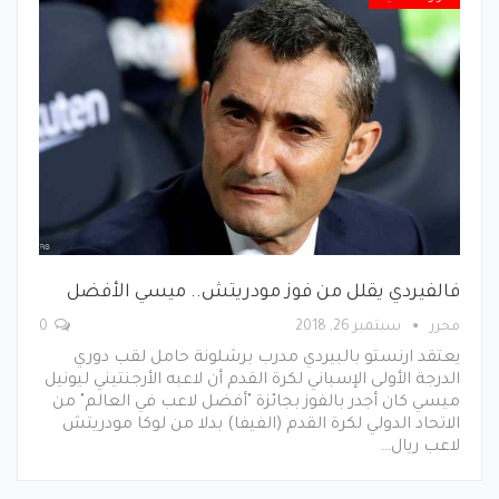
فالفيردي يقلل من فوز مودريتش.. ميسي الأفضل
محرر
سبتمبر 26, 2018
0
يعتقد ارنستو بالبيردي مدرب برشلونة حامل لقب دوري
الدرجة الأولى الإسباني لكرة القدم أن لاعبه الأرجنتيني ليونيل
ميسي كان أجدر بالفوز بجائزة "أفضل لاعب في العالم" من
الاتحاد الدولي لكرة القدم (الفيفا) بدلا من لوكا مودريتش
لاعب ريال…