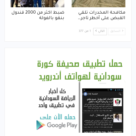
مكافحة المخدرات تلقي
ضبط اكثر من 2000 قندول
القبض على أخطر تاجر…
بنقو بالفولة
السابق
التالي
1 من 377