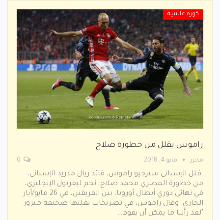
كورة عالمية
راموس يقلل من خطورة صلاح
محرر
مايو 4, 2018
0
قلل الإسباني سيرجيو راموس، قائد ريال مدريد الإسباني،
من خطورة المصري محمد صلاح، نجم ليفربول الإنجليزي،
في نهائي دوري أبطال أوروبا، بين الفريقين، في 26 مايو/آيار
الجاري. وقال راموس، في تصريحات نقلتها صحيفة ميرور
"لقد رأينا ما يمكن أن يقوم…