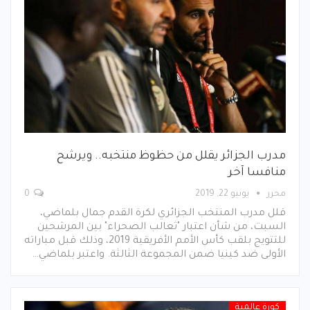
مدرب الجزائر يقلل من حظوظ منتخبه.. ويرشح
منافسا آخر
محرر
يونيو 22, 2019
0
قلل مدرب المنتخب الجزائري لكرة القدم جمال بلماضي،
السبت، من شأن اعتبار "ثعالب الصحراء" بين المرشحين
للتتويج بلقب كأس الأمم الأفريقية 2019، وذلك قبل مباراته
الأولى ضد كينيا ضمن المجموعة الثالثة. واعتبر بلماضي…
كورة عالمية