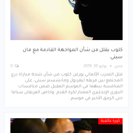
كلوب يقلل من شأن المواجهة القادمة مع مان
سيتي
محرر
يوليو 30, 2019
0
قلل المدرب الألماني يورغن كلوب من شأن نتيجة مباراة درع
المجتمع بين فريقه ليفربول ومانشستر سيتي، على
المنافسة بينهما في الموسم المقبل ضمن منافسات
الدوري الإنجليزي الممتاز لكرة القدم. وخاض الفريقان سباقا
حتى الرمق الأخير في موسم…
كورة عالمية