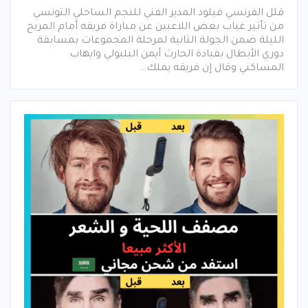
قلل الفرنسي فيلود المدير الفني للنجم الساحلي التونسي
من تأثير غياب بعض اللاعبين عن مباراة فريقه أمام المريخ
الليلة ضمن الجولة الثانية لمرحلة المجموعات بمسابقة
دوري الأبطال بقيادة الحارث أيمن البلبولي وايهاب
المساكني وقال إن فريقه يملك…