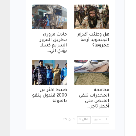
هل وطئت أقدام
حادث مروري
الجنجويد أرضاً
بطريق المرور
عمروها؟
السريع كسلا
يؤدي الي…
مكافحة
ضبط اكثر من
المخدرات تلقي
2000 قندول بنقو
القبض على
بالفولة
أخطر تاجر…
السابق
التالي
1 من 377