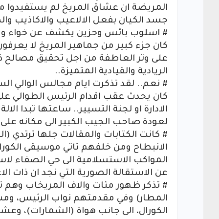
المريضة ان عشاق المريخ لم يستفيدوا من ا
جسد الكيان بفعل الالاعيب والاكاذيب وال
# اسلوب بائس وحزين يكشف عن خواء وفرا
كان جزء كبير من جماهير المريخ لا يعرفون
على وتر العاطفة من اجل تحقيق مصالح ذ
الريادية والقيادية المتميزة..
# نعم.. لقد تذكرت ايام مجالس الوالي ال
كان يحدث عقب اقدام الرئيس الطوالي ع
الادارة او لجنة التسيير.. ساعتها تبدا ال
لعودة صاحب الجيب الكبير الى مكانه على ر
# كانت الكتابات والمقالات جلها ترتدي
الانبطاح ومن خلفهم تاتي موسيقى الكور
المواكب الاستسلامية الى حي الصفاء لاست
عن الاستقالة الصورية التي نجد ان ذات الاع
# تذكر ظهور مئات والاف المريخاب وهم ت
المطار) وفي مقدمتهم نواب الرئيس، ومسا
الكورال، الى جانب هواة (الشمارات)، وعشا