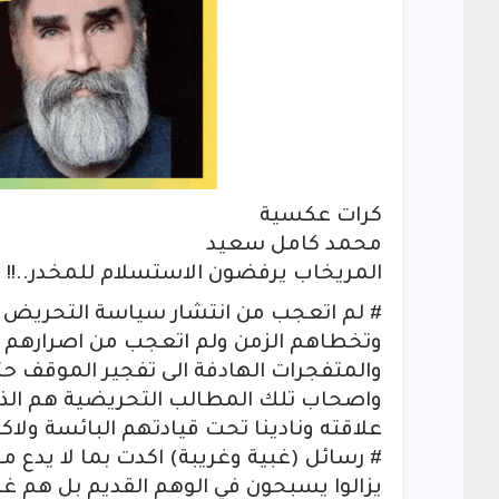
كرات عكسية
محمد كامل سعيد
المريخاب يرفضون الاستسلام للمخدر..!!
# لم اتعجب من انتشار سياسة التحريض وا
وتخطاهم الزمن ولم اتعجب من اصرارهم ع
والمتفجرات الهادفة الى تفجير الموقف حتى
واصحاب تلك المطالب التحريضية هم الذ
علاقته ونادينا تحت قيادتهم البائسة ولاكثر من (14) سنة بالتمام و
# رسائل (غبية وغريبة) اكدت بما لا يدع مج
يزالوا يسبحون في الوهم القديم بل هم غ