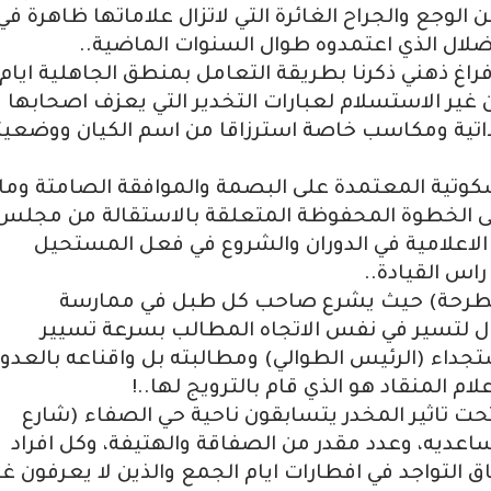
لوجع والجراح الغائرة التي لاتزال علاماتها ظاهرة في
ضلال الذي اعتمدوه طوال السنوات الماضية..
غ ذهني ذكرنا بطريقة التعامل بمنطق الجاهلية ايام
 غير الاستسلام لعبارات التخدير التي يعزف اصحابها
اتية ومكاسب خاصة استرزاقا من اسم الكيان ووضعيت
سكوتية المعتمدة على البصمة والموافقة الصامتة وما
لى الخطوة المحفوظة المتعلقة بالاستقالة من مجلس
الة الاعلامية في الدوران والشروع في فعل المستحيل
اس القيادة..
 (الطرحة) حيث يشرع صاحب كل طبل في ممارسة
ال لتسير في نفس الاتجاه المطالب بسرعة تسيير
جداء (الرئيس الطوالي) ومطالبته بل واقناعه بالعدو
لام المنقاد هو الذي قام بالترويج لها..!
حت تاثير المخدر يتسابقون ناحية حي الصفاء (شارع
عديه، وعدد مقدر من الصفاقة والهتيفة، وكل افراد
ق التواجد في افطارات ايام الجمع والذين لا يعرفون غي