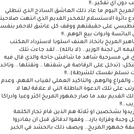
 دون اي تفكير..!!
المريخ اليوم ما عاد ذلك العاشق الساذج الذي تنطلي
ع دائرة الاستسلام للمخدر القديم الذي انتهت صلاحيت
مغنطيسي على حقيقتهم ووقف كل عاشق للاحمر بنفسه
لبائسة وادوات بيع الوهم..!!
هير المريخ باتخاذ العنف اسلوبا لاسترداد المكتب
الى لجنة الوزير.. (لا بالله).. لقد جاءت تلك
ي في مسرحية شاهد ما شافش حاجة والذي قال فيه
ل: (تدخل على الرقاصة في شقتها.. وتقتلها.. وتاخد
ت تسلم نفسك للشرطة)..!!
 والفراغ والوهم، والتاكيد العملي لغياب الفهم، وعدم
ب على تلك الدعوة الباطلة التي لا علاقة لها لا
لك القديم بعد ما صار جمهور المريخ اكثر وعيا وادراكا
ب..!!
وا بشخصين او ثلاثة هم الذين قام تجار الكلمة
 وجبة وقزازة بارد.. وقفوا لدقائق قبل ان يغادروا
فة جمهور المريخ.. ويصف ذلك بالحشد في الخبر