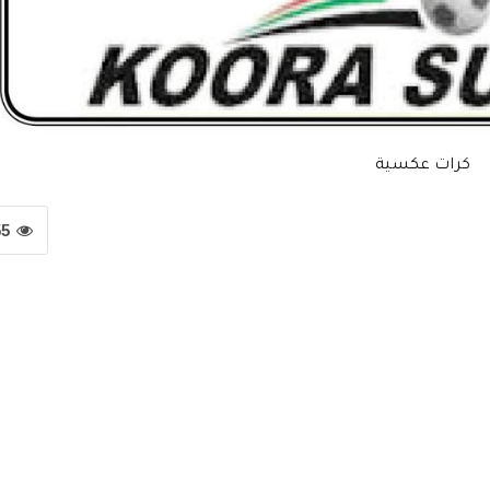
كرات عكسية
55