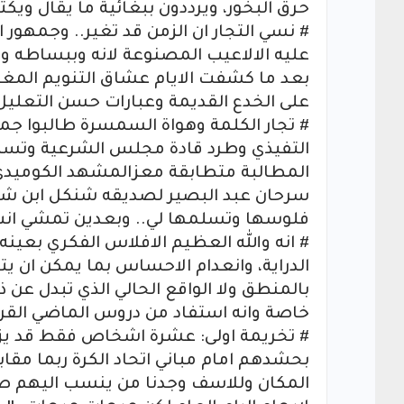
حرق البخور، ويرددون ببغائية ما يقال ويكتب
# نسي التجار ان الزمن قد تغير.. وجمهور 
عليه الالاعيب المصنوعة لانه وببساطه ود
بعد ما كشفت الايام عشاق التنويم ال
على الخدع القديمة وعبارات حسن التعليل ا
# تجار الكلمة وهواة السمسرة طالبوا جما
التفيذي وطرد قادة مجلس الشرعية وتسليمه 
المطالبة متطابقة معزالمشهد الكوميد
سرحان عبد البصير لصديقه شنكل ابن شنك
فلوسها وتسلمها لي.. وبعدين تمشي ان
# انه والله العظيم الافلاس الفكري بعينه،
الدراية، وانعدام الاحساس بما يمكن ان يترت
بالمنطق ولا الواقع الحالي الذي تبدل عن ذ
خاصة وانه استفاد من دروس الماضي القري
# تخريمة اولى: عشرة اشخاص فقط قد يزيد
بحشدهم امام مباني اتحاد الكرة ربما مقابل
المكان وللاسف وجدنا من ينسب اليهم ص