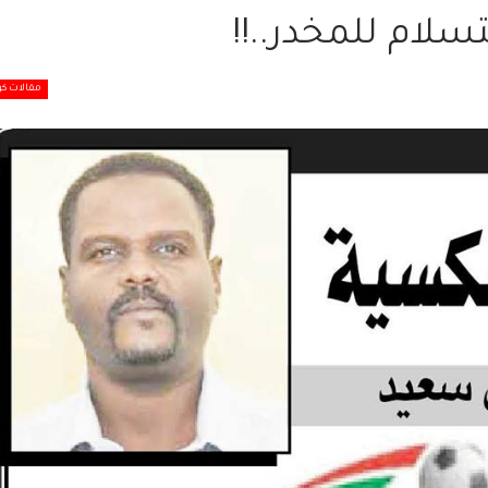
لام للمخدر..!!
مقالات كو