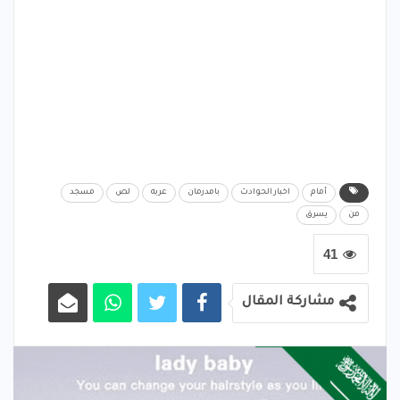
أمام
اخبار الحوادث
بامدرمان
عربه
لص
مسجد
من
يسرق
41
مشاركة المقال