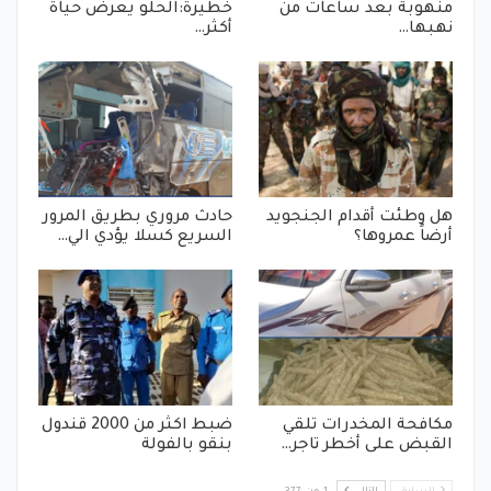
منهوبة بعد ساعات من
خطيرة:الحلو يعرض حياة
نهبها…
أكثر…
هل وطئت أقدام الجنجويد
حادث مروري بطريق المرور
أرضاً عمروها؟
السريع كسلا يؤدي الي…
مكافحة المخدرات تلقي
ضبط اكثر من 2000 قندول
القبض على أخطر تاجر…
بنقو بالفولة