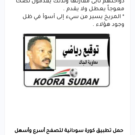
دواخلهم تأبى مفارتها ولذلك يقدمون نصحاً
معوجاً يعطل ولا يقدم .
* المريخ يسير من سيء إلى أسوأ في ظل
وجود هؤلاء .
حمل تطبيق كورة سودانية لتصفح أسرع وأسهل