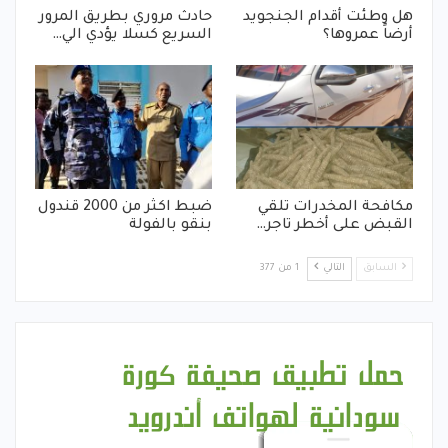
هل وطئت أقدام الجنجويد
حادث مروري بطريق المرور
أرضاً عمروها؟
السريع كسلا يؤدي الي…
مكافحة المخدرات تلقي
ضبط اكثر من 2000 قندول
القبض على أخطر تاجر…
بنقو بالفولة
السابق
التالي
1 من 377