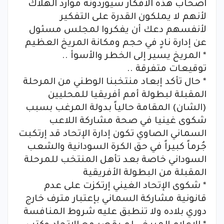
اصحاب هذه الأفكار سيوردونه موارد الهلاك
لأنهم لا يملكون القدرة على التفكير
لأنفسهم دعك أن يفكروا لمجلس مسئول
عن إدارة نادٍ في حجم ومكانة المريخ العظيم
* المريخ يسير إلى الخطر والأسوأ ..
توقيعات متفرقة ..
* حال تأكد إبعاد منتخبنا الوطني من المرحلة
المقبلة لبطولة أمم أفريقيا للمحليين
(الشان) المقامة حالياً بدولة المرغب بسبب
شكوى غينيا في صحة مشاركة اللاعب
السماني الصاوي تكون إدارة الإتحاد قد إرتكبت
جُرماً كبيراً في حق الكرة السودانية والشعب
السوداني خاصة بعد تأهل المنتخب للمرحلة
المقبلة من البطولة الأفريقية
* شكوى الإتحاد الغيني إرتكزت على عدم
قانونية مشاركة السماني بإعتبار مترف خارج
دوري بلاده ولا تنطبق عليه شروط المنافسة