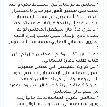
* مجلس عاجز تماماً عن إستنباط فكرة واحدة
تعينه على تسيير الأمور غير جدير بالإستمرار
* نكتب مبكراً محذرين من مغبة الإستمرار
لأنه سيقود إلى نتيجة كارثية يصعب تداركها
* لا ندري ماذا كان سيفعل المجلس لو لم
يتقدم نادي الإتحاد الليبي بطلب إعارة لاعب
الفريق السماني الصاوي بقيمة مئتا ألف دولار
؟
* علينا أن نتخيل وضع المجلس حال لم يكن
هناك طلب لإعارة للسماني ..
* من كوارث المجلس التي تعطل مسيرته
إصرار أعضائه على الإستمرار رغم عدم وجود
رئيس ومعروف أن كل املجالس تعتمد
بصورة كاملة على شخصية الرئيس وما يفوره
من دعم مالي للمجلس
* مجالس المريخ السابقة عانت مالياً رغم
وجود شخصية في قيمة ومقام الوالي فما