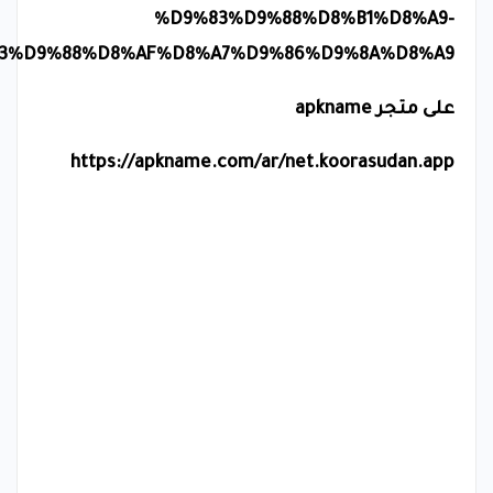
%D9%83%D9%88%D8%B1%D8%A9-
3%D9%88%D8%AF%D8%A7%D9%86%D9%8A%D8%A9
على متجر
apkname
https://apkname.com/ar/net.koorasudan.app