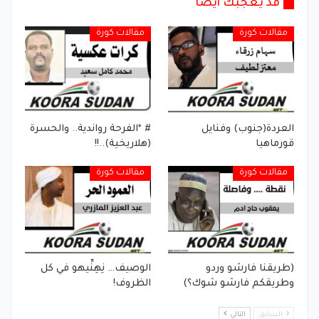
قد يعجبك أيضا
مقالات كورة
مقالات كورة
العردة(جنوب) وفنايل
# *الفرحة رواندية.. والحسرة
قورماهيا
(هلاريخية)..!!
مقالات كورة
مقالات كورة
(طريقنا فارشو وردو
الوصيف… نِهِنِّيهو في كل
وطريقكم فارشو شوك؟)
الظروف!
السابق
التالي