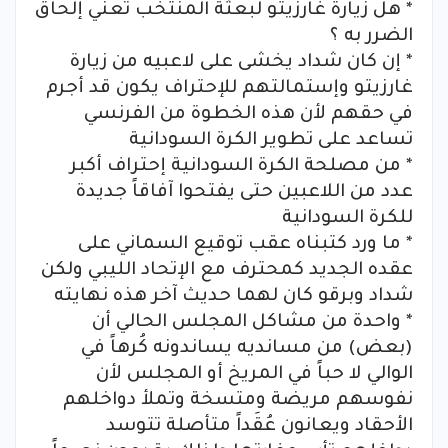
* هل زيارة غارزيتو لبعثة المنتخب تعني إلحاق
الضرر به ؟
* إن كان شداد يخشى على لاعبيه من زيارة
غارزيتو وإستمالتهم للإحتراف يكون قد أجرم
في حقهم لأن هذه الخطوة من الفرنسي
تساعد على تطوير الكرة السودانية
* من مصلحة الكرة السودانية إحتراف أكبر
عدد من اللاعبين حتى يفتحوا آفاقاً جديدة
للكرة السودانية
* ما ورد كتبناه عقب توقيع السماني على
عقده الجديد كمحترف مع الإتحاد الليبي ولكن
شداد وبرقو كان لهما حديث آخر هذه نهايته
* واحدة من مشاكل المجلس الحالي أن
(بعض) من مسانديه يساندونه كُرهاً في
الوالي لا حباً في المريخ أو المجلس لأن
نفوسهم مريضة ومتسخة وتملأ دواخلهم
الأحقاد ويعانون عُقَداً متأصلة تتوسد