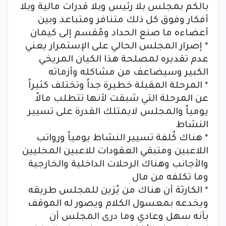
بالكم بمجلس بلا رئيس وبلا قدرات مالية وبلا
أفكار وفوق كل ذلك متنافر ومتباعد وبين
أعضاءه ما صنع الحداد ومُقسم إلى كيمان
* إصرار المجلس الحالي على الإستمرار يعني
عدم تقديره لمصلحة هذا الكيان المريخي
الكبير وسيضاعف من مشاكله وأزماته
* المرحلة المقبلة خطيرة جداً وتختلف كثيراً
عن المرحلة التي شبقت لأنها تتطلب مالاً
يومياً والمجلس لايمتلك القدرة على تسيير
النشاط
* هناك كُلفة تسيير النشاط يومياً ورواتب
اللاعبين ومتبقي العقودات للاعبين المحليين
والأجانب وهناك الرحلات الداخلية والخارجية
وما تكلفه من مال
* الكارثة أن هناك من يُزين للمجلس طريقه
ويخدعه بمعسول الكلام ويصور له الموقف
بأنه سهل وعادي وما درى المجلس أن