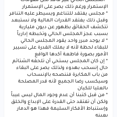
* المجلس الحالي غير فاقد لكل مقومات
الإستمرار ورغم ذلك يصر على الإستمرار
* مجلس يفتقد للتناغم ويسيطر عليه التنافر
وقبل ذلك يفتقد القدرات المالية ولا نستبعد
تتكشف الحقائق بظهور عن ديون مليارية
بسبب عجز المجلس الحالي وتخبطه إدارياً
* لا يوجد مبرر واحد يقود المجلس الحالي
للبقاء لحظة لأنه لا يملك القدرة على تسيير
الأمور بصورة قاطعة أكدها الواقع
* إن كان المجلس يستحي أن تلحقه الشتائم
حال إنسحب بهدوء ولذلك يصر على البقاء
من باب المكابرة فننصحه بالإنسحاب
وسيكسب رضا الجميع لأنه قدر المصلحة
ىالعليا للكيان
* من قبل كتبنا أن عدم وجود المال ليس عيباً
ولكن أن تفتقد حتى القدرة على الإبداع والخلق
وإستنباط الأفكار السليمة فهذا هو الدمار
بعينه