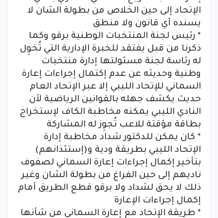
الإتحاد إلى حين الخلاص من بطولة الشان لا
يسنده أي قانون ولا منطق
* رئيس لجنة المنتخبات الوطنية برقو وكما
ذكرنا من قبل يفتقد للخبرة الإدارية التي تُخوِل
له رئاسة لجنة مسئولتها إدارة منتخبات
وطنية وحديثه عن عدم إكتمال إجراءات إعارة
السماني للإتحاد الليبي إلا عبر الإتحاد العام
حديث يكشف جهله بالقوانين الرياضية لأن
النادي الليبي يمكنه مخاطبة الكاف لإستخراج
بطاقة مؤقتة للاعب تُجوِز له المشاركة
* كان يمكن للدكتور شداد مخاطبة إدارة
الإتحاد الليبي بطريقة ودية و(إستئذانهم)
بتأخير إكمال إجراءات إعارة السماني لصفوف
ناديهم إلى حين الفراغ من بطولة الشان وغير
ذلك لا يحق لشداد ولا برقو قطع الطريق أمام
إكمال إجراءات الإعارة
* طريقة الإتحاد مع إعارة السماني من شأنها