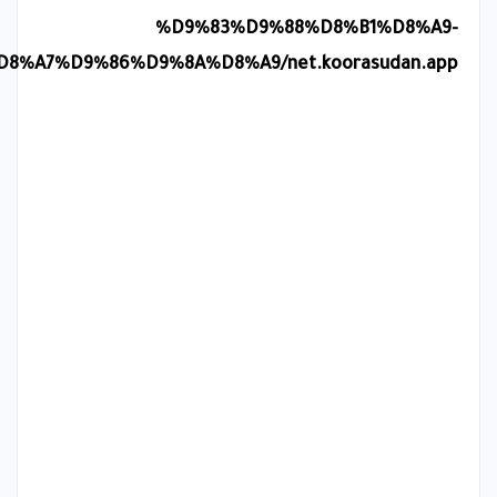
%D9%83%D9%88%D8%B1%D8%A9-
%A7%D9%86%D9%8A%D8%A9/net.koorasudan.app